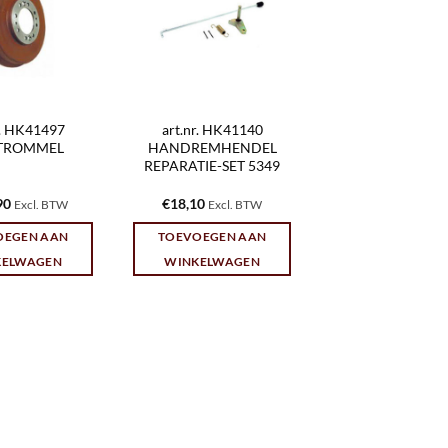
r. HK41497
art.nr. HK41140
TROMMEL
HANDREMHENDEL
REPARATIE-SET 5349
90
€
18,10
Excl. BTW
Excl. BTW
OEGEN AAN
TOEVOEGEN AAN
KELWAGEN
WINKELWAGEN