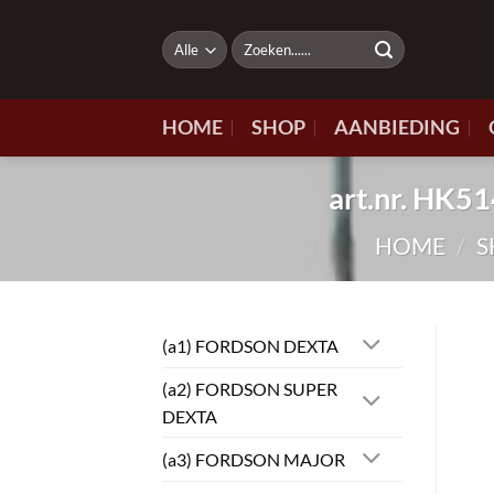
Ga
naar
Zoeken
naar:
inhoud
HOME
SHOP
AANBIEDING
art.nr. HK
HOME
/
S
(a1) FORDSON DEXTA
(a2) FORDSON SUPER
DEXTA
(a3) FORDSON MAJOR