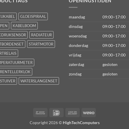
ODUCTTAGS
OPENINGSTIJDEN
CUKABEL
GLOEISPIRAAL
maandag
09:00–17:00
FPEN
KABELBOOM
dinsdag
09:00–17:00
EDRUKSENSOR
RADIATEUR
woensdag
09:00–17:00
TBORDENSET
STARTMOTOR
donderdag
09:00–17:00
RTRELAIS
vrijdag
09:00–17:00
MPERATUURMETER
zaterdag
gesloten
RENTELLERKLOK
zondag
gesloten
STUIVER
WATERSLANGENSET
Bank
IDeal
Cash
Wero
Transfer
On
Copyright 2026 ©
HighTechComputers
Delivery