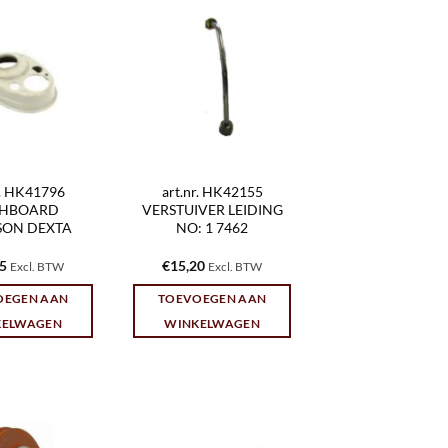
r. HK41796
art.nr. HK42155
HBOARD
VERSTUIVER LEIDING
SON DEXTA
NO: 1 7462
95
€
15,20
Excl. BTW
Excl. BTW
OEGEN AAN
TOEVOEGEN AAN
KELWAGEN
WINKELWAGEN