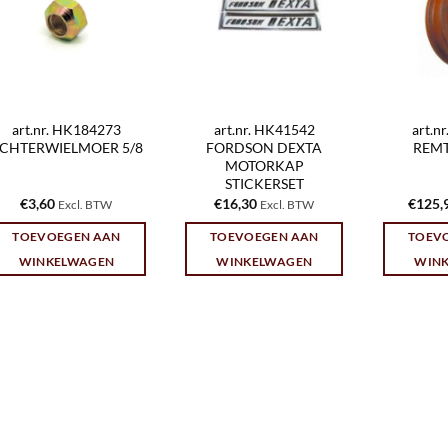
art.nr. HK184273
art.nr. HK41542
art.n
CHTERWIELMOER 5/8
FORDSON DEXTA
REM
MOTORKAP
STICKERSET
€
3,60
€
16,30
€
125,
Excl. BTW
Excl. BTW
TOEVOEGEN AAN
TOEVOEGEN AAN
TOEV
WINKELWAGEN
WINKELWAGEN
WIN