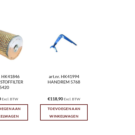
r. HK41846
art.nr. HK41994
STOFFILTER
HANDREM 5768
5420
0
€
118,90
Excl. BTW
Excl. BTW
OEGEN AAN
TOEVOEGEN AAN
KELWAGEN
WINKELWAGEN