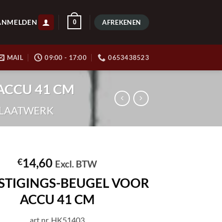
ANMELDEN
0
AFREKENEN
MAIL
09:00 - 17:00
0653438523
 ACCU 41 CM
PLAATWERK
14,60
€
Excl. BTW
STIGINGS-BEUGEL VOOR
ACCU 41 CM
art.nr. HK51403