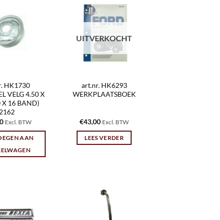
UITVERKOCHT
nr. HK1730
art.nr. HK6293
 VELG 4.50 X
WERKPLAATSBOEK
00 X 16 BAND)
2162
00
€
43,00
Excl. BTW
Excl. BTW
OEGEN AAN
LEES VERDER
KELWAGEN