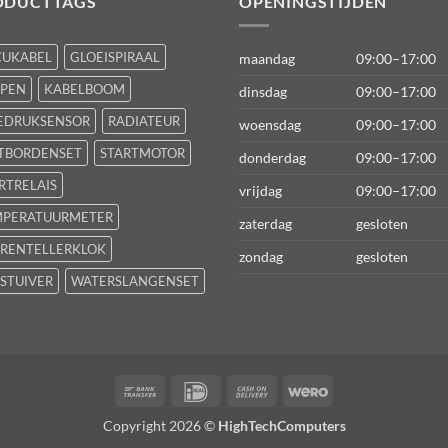
ODUCTTAGS
OPENINGSTIJDEN
CUKABEL
GLOEISPIRAAL
maandag
09:00–17:00
FPEN
KABELBOOM
dinsdag
09:00–17:00
EDRUKSENSOR
RADIATEUR
woensdag
09:00–17:00
TBORDENSET
STARTMOTOR
donderdag
09:00–17:00
RTRELAIS
vrijdag
09:00–17:00
MPERATUURMETER
zaterdag
gesloten
RENTELLERKLOK
zondag
gesloten
STUIVER
WATERSLANGENSET
Bank
IDeal
Cash
Wero
Transfer
On
Copyright 2026 ©
HighTechComputers
Delivery