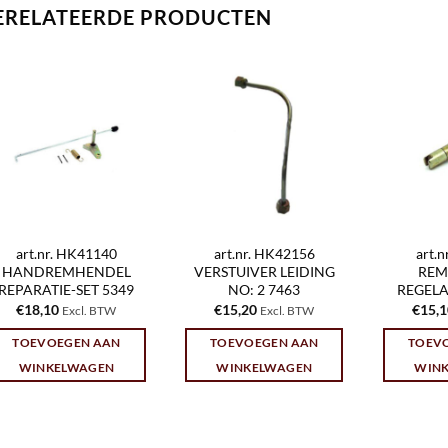
ERELATEERDE PRODUCTEN
art.nr. HK41140
art.nr. HK42156
art.
HANDREMHENDEL
VERSTUIVER LEIDING
REM
REPARATIE-SET 5349
NO: 2 7463
REGELA
€
18,10
€
15,20
€
15,
Excl. BTW
Excl. BTW
TOEVOEGEN AAN
TOEVOEGEN AAN
TOEV
WINKELWAGEN
WINKELWAGEN
WIN