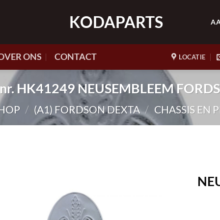
KODAPARTS
A
OVER ONS
CONTACT
LOCATIE
t.nr. HK41249 NEUSEMBLEEM FORD
HOP
/
(A1) FORDSON DEXTA
/
CHASSIS EN 
NE