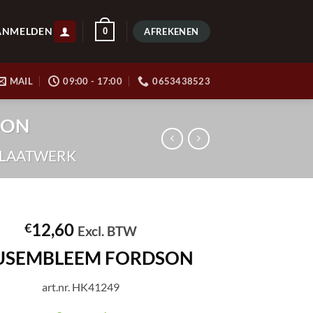
ANMELDEN
0
AFREKENEN
MAIL
09:00 - 17:00
0653438523
SON
PLAATWERK
12,60
€
Excl. BTW
USEMBLEEM FORDSON
art.nr. HK41249