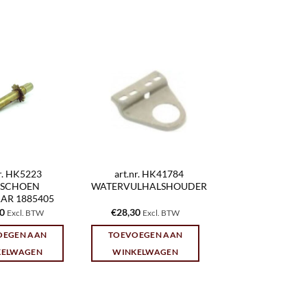
nr. HK5223
art.nr. HK41784
SCHOEN
WATERVULHALSHOUDER
AR 1885405
10
€
28,30
Excl. BTW
Excl. BTW
OEGEN AAN
TOEVOEGEN AAN
KELWAGEN
WINKELWAGEN