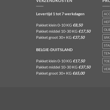
VERZENDKOSTEN
PR
Levertijd 1 tot 7 werkdagen
AC
HE
Pakket klein 0-10 KG
€8,50
OLI
Pakket middel 10-30 KG
€17,50
Pakket groot 30+ KG
€37,50
SPA
STA
BELGIE-DUITSLAND
TE
Pakket klein 0-10 KG
€17,50
TOE
Pakket middel 10-30 KG
€37,50
VER
Pakket groot 30+ KG
€65,00