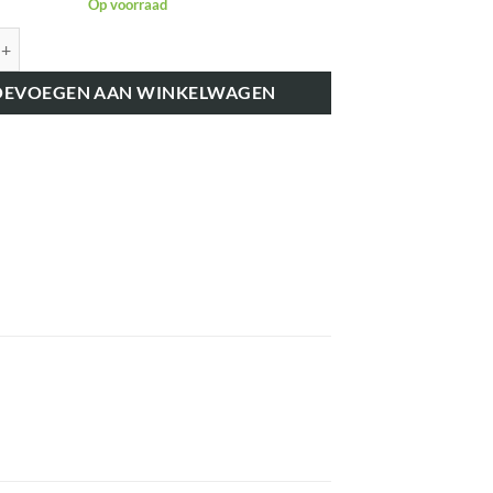
Op voorraad
K41249 NEUSEMBLEEM FORDSON aantal
OEVOEGEN AAN WINKELWAGEN