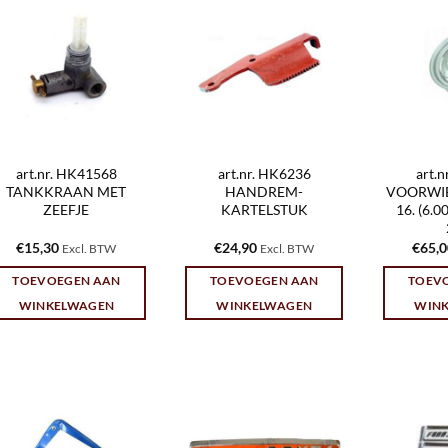
art.nr. HK41568
art.nr. HK6236
art.
TANKKRAAN MET
HANDREM-
VOORWIEL
ZEEFJE
KARTELSTUK
16. (6.
€
15,30
€
24,90
€
65,
Excl. BTW
Excl. BTW
TOEVOEGEN AAN
TOEVOEGEN AAN
TOEV
WINKELWAGEN
WINKELWAGEN
WIN