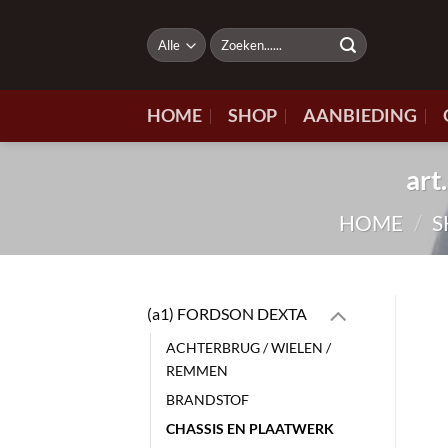
Ga
naar
Zoeken
naar:
inhoud
HOME
SHOP
AANBIEDING
ar
HOME
/
S
(a1) FORDSON DEXTA
ACHTERBRUG / WIELEN /
REMMEN
BRANDSTOF
CHASSIS EN PLAATWERK