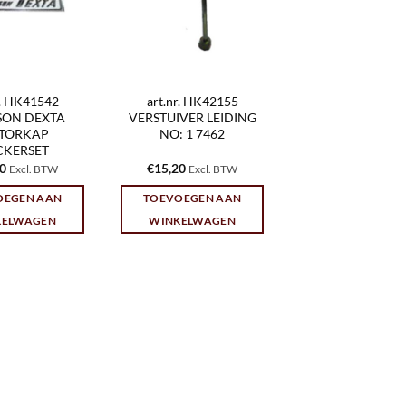
r. HK41542
art.nr. HK42155
SON DEXTA
VERSTUIVER LEIDING
TORKAP
NO: 1 7462
CKERSET
30
€
15,20
Excl. BTW
Excl. BTW
OEGEN AAN
TOEVOEGEN AAN
KELWAGEN
WINKELWAGEN