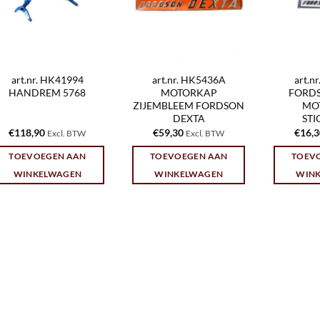
art.nr. HK41994
art.nr. HK5436A
art.n
HANDREM 5768
MOTORKAP
FORD
ZIJEMBLEEM FORDSON
MO
DEXTA
STI
€
118,90
€
59,30
€
16,
Excl. BTW
Excl. BTW
TOEVOEGEN AAN
TOEVOEGEN AAN
TOEV
WINKELWAGEN
WINKELWAGEN
WIN