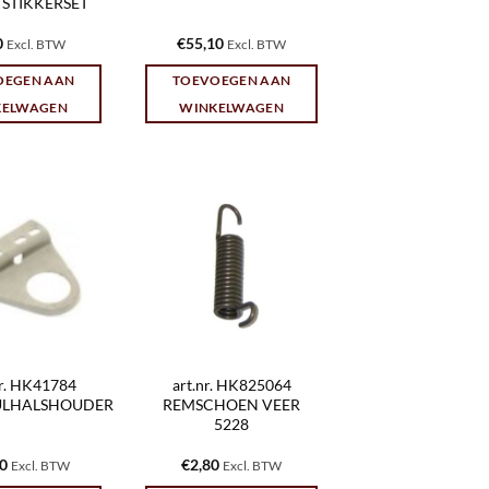
 STIKKERSET
0
€
55,10
Excl. BTW
Excl. BTW
OEGEN AAN
TOEVOEGEN AAN
KELWAGEN
WINKELWAGEN
nr. HK41784
art.nr. HK825064
ULHALSHOUDER
REMSCHOEN VEER
5228
30
€
2,80
Excl. BTW
Excl. BTW