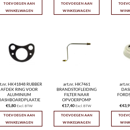
TOEVOEGEN AAN
TOEVOEGEN AAN
TOEV
WINKELWAGEN
WINKELWAGEN
WIN
rt.nr. HK41848 RUBBER
art.nr. HK7461
art.n
AFDEK RING VOOR
BRANDSTOFLEIDING
DAS
ALUMINIUM
FILTER NAAR
FORD
DASHBOARDPLAATJE
OPVOERPOMP
€
5,80
€
17,40
€
43,
Excl. BTW
Excl. BTW
TOEVOEGEN AAN
TOEVOEGEN AAN
TOEV
WINKELWAGEN
WINKELWAGEN
WIN