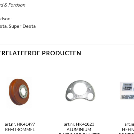
rd & Fordson
rdson:
xta, Super Dexta
ERELATEERDE PRODUCTEN
art.nr. HK41497
art.nr. HK41823
art.
REMTROMMEL
ALUMINIUM
HEFI