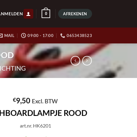
ANMELDEN
0
AFREKENEN
MAIL
09:00 - 17:00
0653438523
OOD
ICHTING
9,50
€
Excl. BTW
HBOARDLAMPJE ROOD
art.nr. HK6201