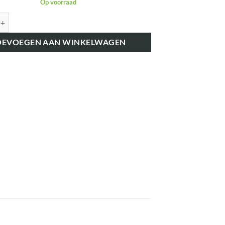
Op voorraad
K6201 DASHBOARDLAMPJE ROOD aantal
OEVOEGEN AAN WINKELWAGEN