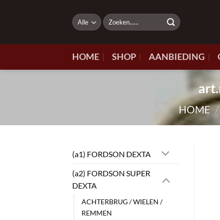
Ga
naar
Zoeken
naar:
inhoud
HOME
SHOP
AANBIEDING
ar
HOME
/
(a1) FORDSON DEXTA
(a2) FORDSON SUPER
DEXTA
ACHTERBRUG / WIELEN /
REMMEN