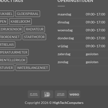
ODUCTTAGS
OPENINGSTIJDEN
CUKABEL
GLOEISPIRAAL
maandag
09:00–17:00
FPEN
KABELBOOM
dinsdag
09:00–17:00
EDRUKSENSOR
RADIATEUR
woensdag
09:00–17:00
TBORDENSET
STARTMOTOR
donderdag
09:00–17:00
RTRELAIS
vrijdag
09:00–17:00
MPERATUURMETER
zaterdag
gesloten
RENTELLERKLOK
zondag
gesloten
STUIVER
WATERSLANGENSET
Bank
IDeal
Cash
Wero
Transfer
On
Copyright 2026 ©
HighTechComputers
Delivery