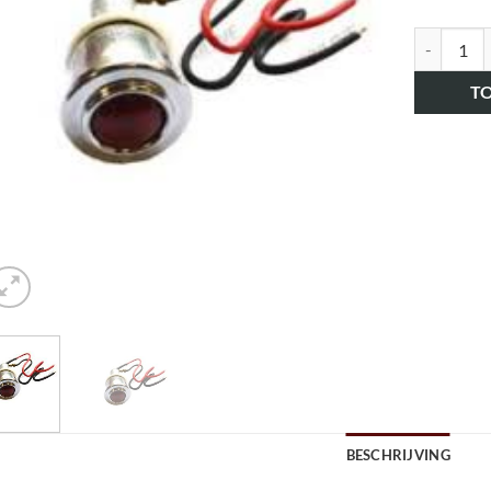
art.nr. H
T
BESCHRIJVING