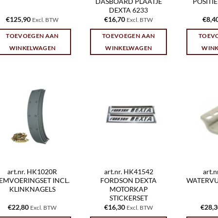
DASBOARD PLAATJE
POSITIE
DEXTA 6233
€
125,90
€
16,70
€
8,4
Excl. BTW
Excl. BTW
TOEVOEGEN AAN
TOEVOEGEN AAN
TOEV
WINKELWAGEN
WINKELWAGEN
WIN
art.nr. HK1020R
art.nr. HK41542
art.
EMVOERINGSET INCL.
FORDSON DEXTA
WATERV
KLINKNAGELS
MOTORKAP
STICKERSET
€
22,80
€
16,30
€
28,
Excl. BTW
Excl. BTW