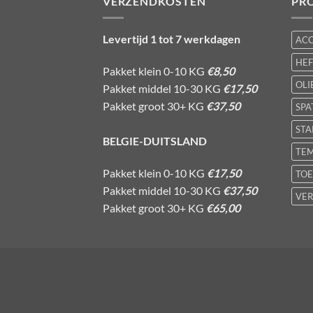
VERZENDKOSTEN
PR
Levertijd 1 tot 7 werkdagen
AC
HE
Pakket klein 0-10 KG
€8,50
OLI
Pakket middel 10-30 KG
€17,50
Pakket groot 30+ KG
€37,50
SPA
STA
BELGIE-DUITSLAND
TE
Pakket klein 0-10 KG
€17,50
TOE
Pakket middel 10-30 KG
€37,50
VER
Pakket groot 30+ KG
€65,00