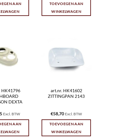
OEGEN AAN
TOEVOEGEN AAN
KELWAGEN
WINKELWAGEN
r. HK41796
art.nr. HK41602
HBOARD
ZITTINGPAN 2143
SON DEXTA
95
€
58,70
Excl. BTW
Excl. BTW
OEGEN AAN
TOEVOEGEN AAN
KELWAGEN
WINKELWAGEN