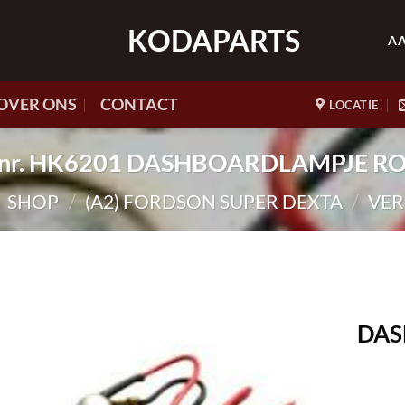
KODAPARTS
A
OVER ONS
CONTACT
LOCATIE
t.nr. HK6201 DASHBOARDLAMPJE R
SHOP
/
(A2) FORDSON SUPER DEXTA
/
VER
DAS