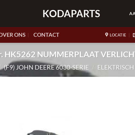
KODAPARTS
A
OVER ONS
CONTACT
LOCATIE
nr. HK5262 NUMMERPLAAT VERLIC
/
(F9) JOHN DEERE 6030-SERIE
/
ELEKTRISC