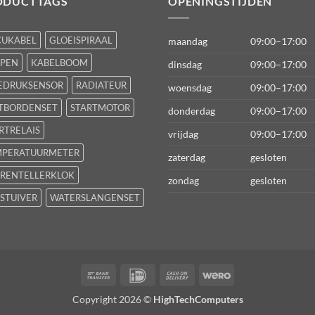
ODUCTTAGS
OPENINGSTIJDEN
CUKABEL
GLOEISPIRAAL
maandag
09:00–17:00
FPEN
KABELBOOM
dinsdag
09:00–17:00
EDRUKSENSOR
RADIATEUR
woensdag
09:00–17:00
TBORDENSET
STARTMOTOR
donderdag
09:00–17:00
RTRELAIS
vrijdag
09:00–17:00
MPERATUURMETER
zaterdag
gesloten
RENTELLERKLOK
zondag
gesloten
STUIVER
WATERSLANGENSET
Bank
IDeal
Cash
Wero
Transfer
On
Copyright 2026 ©
HighTechComputers
Delivery