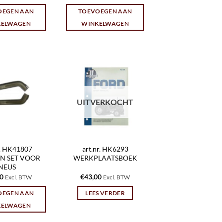
OEGEN AAN
TOEVOEGEN AAN
KELWAGEN
WINKELWAGEN
UITVERKOCHT
r. HK41807
art.nr. HK6293
N SET VOOR
WERKPLAATSBOEK
NEUS
30
€
43,00
Excl. BTW
Excl. BTW
OEGEN AAN
LEES VERDER
KELWAGEN