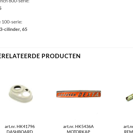
nch 800-serie:
5
 100-serie:
3-cilinder, 65
ERELATEERDE PRODUCTEN
art.nr. HK41796
art.nr. HK5436A
art.
DASHBOARD
MOTORKAP
REM