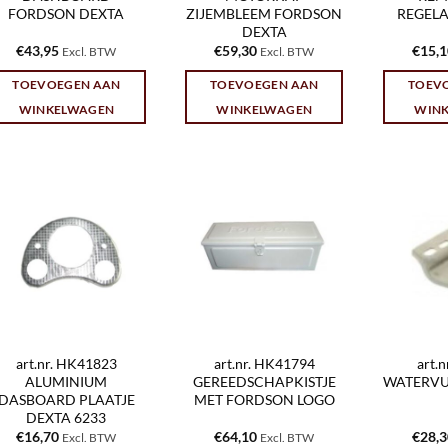
FORDSON DEXTA
ZIJEMBLEEM FORDSON
REGELA
DEXTA
€
43,95
€
59,30
€
15,
Excl. BTW
Excl. BTW
TOEVOEGEN AAN
TOEVOEGEN AAN
TOEV
WINKELWAGEN
WINKELWAGEN
WIN
art.nr. HK41823
art.nr. HK41794
art.
ALUMINIUM
GEREEDSCHAPKISTJE
WATERV
DASBOARD PLAATJE
MET FORDSON LOGO
DEXTA 6233
€
16,70
€
64,10
€
28,
Excl. BTW
Excl. BTW