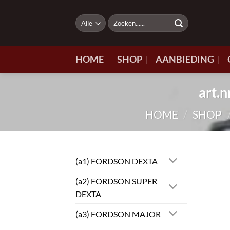
Ga
naar
Zoeken
naar:
inhoud
HOME
SHOP
AANBIEDING
art.
HOME
/
SHOP
(a1) FORDSON DEXTA
(a2) FORDSON SUPER
DEXTA
(a3) FORDSON MAJOR