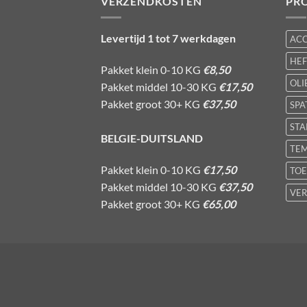
VERZENDKOSTEN
PR
Levertijd 1 tot 7 werkdagen
AC
HE
Pakket klein 0-10 KG
€8,50
OLI
Pakket middel 10-30 KG
€17,50
Pakket groot 30+ KG
€37,50
SPA
STA
BELGIE-DUITSLAND
TE
Pakket klein 0-10 KG
€17,50
TOE
Pakket middel 10-30 KG
€37,50
VER
Pakket groot 30+ KG
€65,00