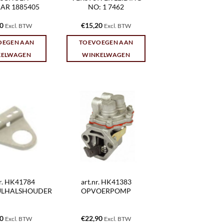
AR 1885405
NO: 1 7462
10
€
15,20
Excl. BTW
Excl. BTW
OEGEN AAN
TOEVOEGEN AAN
KELWAGEN
WINKELWAGEN
nr. HK41784
art.nr. HK41383
ULHALSHOUDER
OPVOERPOMP
30
€
22,90
Excl. BTW
Excl. BTW