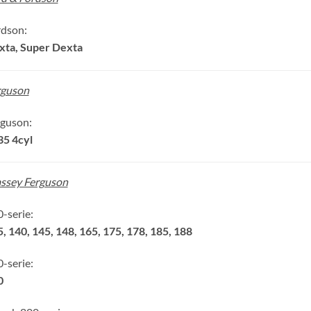
rdson:
xta, Super Dexta
rguson
rguson:
35 4cyl
ssey Ferguson
-serie:
, 140, 145, 148, 165, 175, 178, 185, 188
-serie:
0