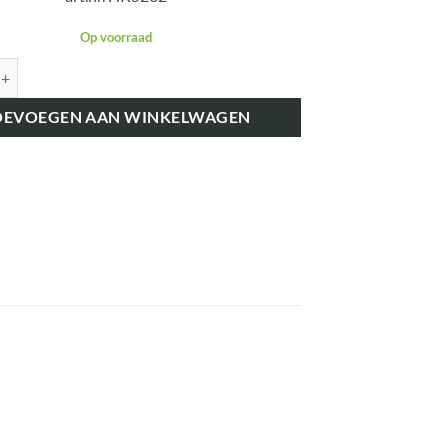
Op voorraad
K5262 NUMMERPLAAT VERLICHTING aantal
OEVOEGEN AAN WINKELWAGEN