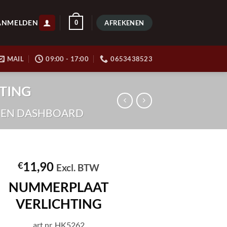
ANMELDEN
0
AFREKENEN
MAIL
09:00 - 17:00
0653438523
HTING
H EN DASHBOARD
11,90
€
Excl. BTW
NUMMERPLAAT
VERLICHTING
art.nr. HK5262