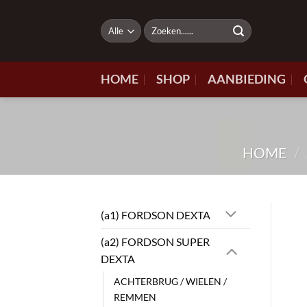
Ga
naar
Zoeken
naar:
inhoud
HOME
SHOP
AANBIEDING
HOME
/
(a1) FORDSON DEXTA
(a2) FORDSON SUPER
DEXTA
ACHTERBRUG / WIELEN /
REMMEN