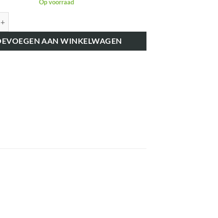
Op voorraad
K7058A OLIEDRUKSENSOR aantal
OEVOEGEN AAN WINKELWAGEN