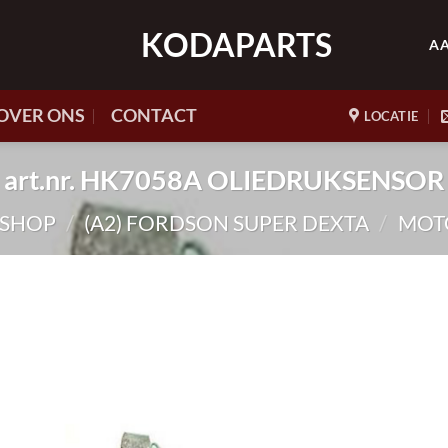
KODAPARTS
A
OVER ONS
CONTACT
LOCATIE
art.nr. HK7058A OLIEDRUKSENSOR
SHOP
/
(A2) FORDSON SUPER DEXTA
/
MOT