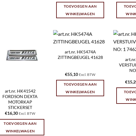
TOEVOEGEN AAN
TOEV
WINKELWAGEN
WIN
art.nr. HK5474A
ZITTINGBEUGEL 41628
art.n
VERSTUI
NO:
€
55,10
Excl. BTW
€
15,
TOEVOEGEN AAN
art.nr. HK41542
WINKELWAGEN
TOEV
FORDSON DEXTA
WIN
MOTORKAP
STICKERSET
€
16,30
Excl. BTW
TOEVOEGEN AAN
WINKELWAGEN