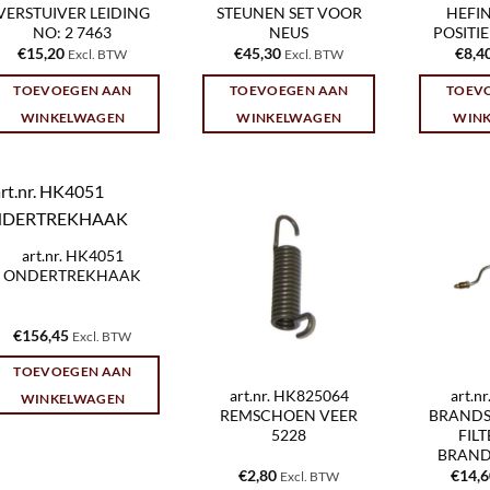
VERSTUIVER LEIDING
STEUNEN SET VOOR
HEFI
NO: 2 7463
NEUS
POSITIE
€
15,20
€
45,30
€
8,4
Excl. BTW
Excl. BTW
TOEVOEGEN AAN
TOEVOEGEN AAN
TOEV
WINKELWAGEN
WINKELWAGEN
WIN
art.nr. HK4051
ONDERTREKHAAK
€
156,45
Excl. BTW
TOEVOEGEN AAN
art.nr. HK825064
art.n
WINKELWAGEN
REMSCHOEN VEER
BRANDS
5228
FIL
BRAND
€
2,80
€
14,
Excl. BTW