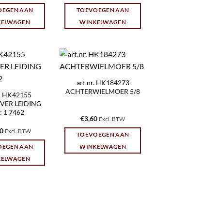
OEGEN AAN
TOEVOEGEN AAN
KELWAGEN
WINKELWAGEN
art.nr. HK184273
ACHTERWIELMOER 5/8
r. HK42155
VER LEIDING
 1 7462
€
3,60
Excl. BTW
20
Excl. BTW
TOEVOEGEN AAN
OEGEN AAN
WINKELWAGEN
KELWAGEN