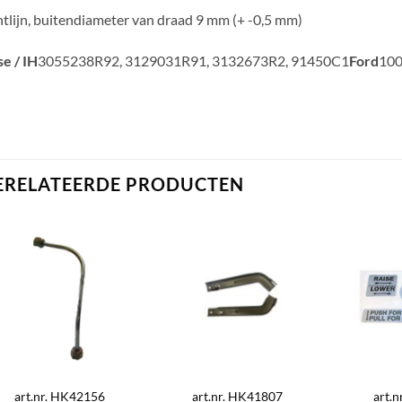
htlijn, buitendiameter van draad 9 mm (+ -0,5 mm)
e / IH
3055238R92, 3129031R91, 3132673R2, 91450C1
Ford
100
ERELATEERDE PRODUCTEN
art.nr. HK42156
art.nr. HK41807
art.