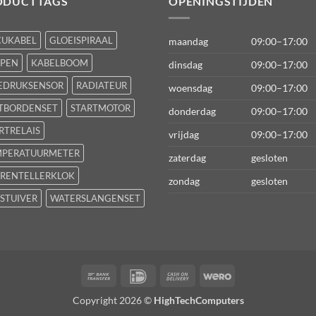
ODUCTTAGS
OPENINGSTIJDEN
CUKABEL
GLOEISPIRAAL
maandag
09:00–17:00
FPEN
KABELBOOM
dinsdag
09:00–17:00
EDRUKSENSOR
RADIATEUR
woensdag
09:00–17:00
TBORDENSET
STARTMOTOR
donderdag
09:00–17:00
RTRELAIS
vrijdag
09:00–17:00
MPERATUURMETER
zaterdag
gesloten
RENTELLERKLOK
zondag
gesloten
STUIVER
WATERSLANGENSET
Bank
IDeal
Cash
Wero
Transfer
On
Copyright 2026 ©
HighTechComputers
Delivery