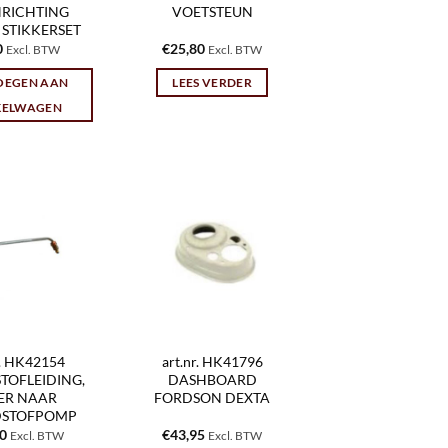
NRICHTING
VOETSTEUN
 STIKKERSET
0
€
25,80
Excl. BTW
Excl. BTW
OEGEN AAN
LEES VERDER
KELWAGEN
r. HK42154
art.nr. HK41796
TOFLEIDING,
DASHBOARD
TER NAAR
FORDSON DEXTA
STOFPOMP
60
€
43,95
Excl. BTW
Excl. BTW