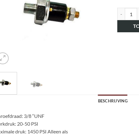
art.nr. H
T
BESCHRIJVING
roefdraad: 3/8 “UNF
rkdruk: 20-50 PSI
imale druk: 1450 PSI Alleen als