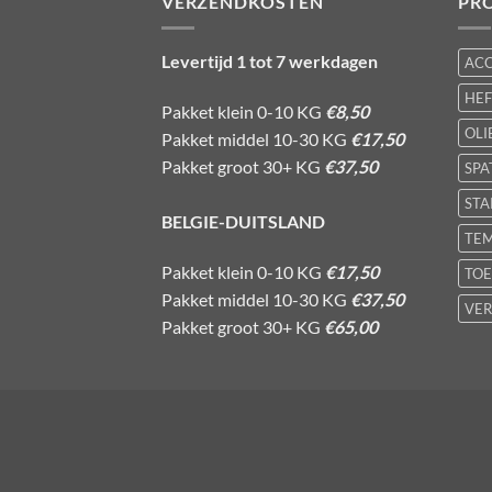
VERZENDKOSTEN
PR
Levertijd 1 tot 7 werkdagen
AC
HE
Pakket klein 0-10 KG
€8,50
OLI
Pakket middel 10-30 KG
€17,50
Pakket groot 30+ KG
€37,50
SPA
STA
BELGIE-DUITSLAND
TE
Pakket klein 0-10 KG
€17,50
TOE
Pakket middel 10-30 KG
€37,50
VER
Pakket groot 30+ KG
€65,00