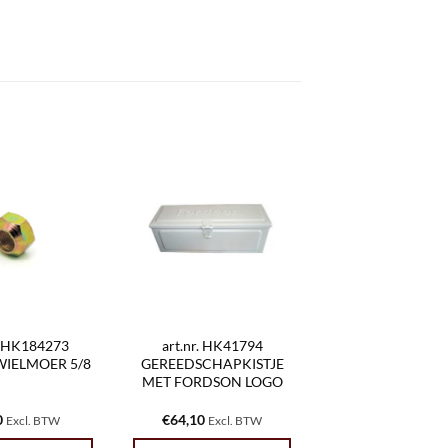
r. HK184273
art.nr. HK41794
IELMOER 5/8
GEREEDSCHAPKISTJE
MET FORDSON LOGO
0
€
64,10
Excl. BTW
Excl. BTW