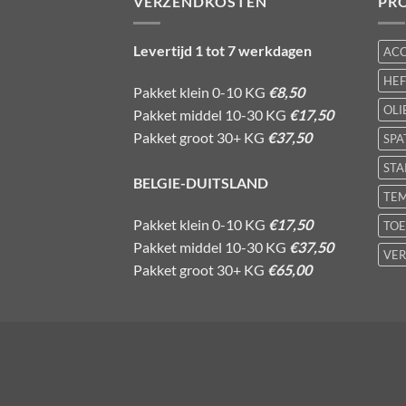
VERZENDKOSTEN
PR
Levertijd 1 tot 7 werkdagen
AC
HE
Pakket klein 0-10 KG
€8,50
OLI
Pakket middel 10-30 KG
€17,50
Pakket groot 30+ KG
€37,50
SPA
STA
BELGIE-DUITSLAND
TE
Pakket klein 0-10 KG
€17,50
TOE
Pakket middel 10-30 KG
€37,50
VER
Pakket groot 30+ KG
€65,00