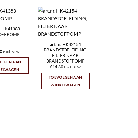
r. HK41383
OERPOMP
art.nr. HK42154
BRANDSTOFLEIDING,
90
Excl. BTW
FILTER NAAR
BRANDSTOFPOMP
OEGEN AAN
€
14,60
Excl. BTW
KELWAGEN
TOEVOEGEN AAN
WINKELWAGEN