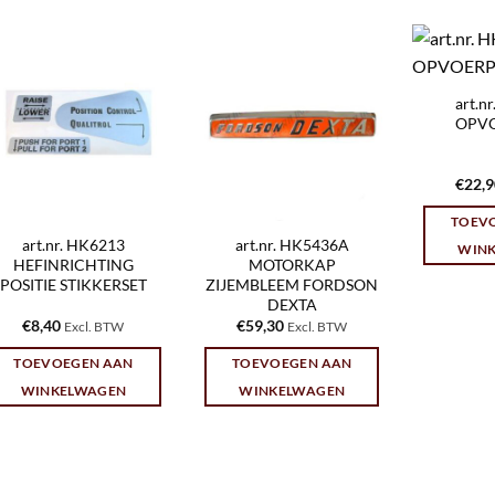
art.n
OPV
€
22,
TOEV
art.nr. HK6213
art.nr. HK5436A
WIN
HEFINRICHTING
MOTORKAP
POSITIE STIKKERSET
ZIJEMBLEEM FORDSON
DEXTA
€
8,40
€
59,30
Excl. BTW
Excl. BTW
TOEVOEGEN AAN
TOEVOEGEN AAN
WINKELWAGEN
WINKELWAGEN