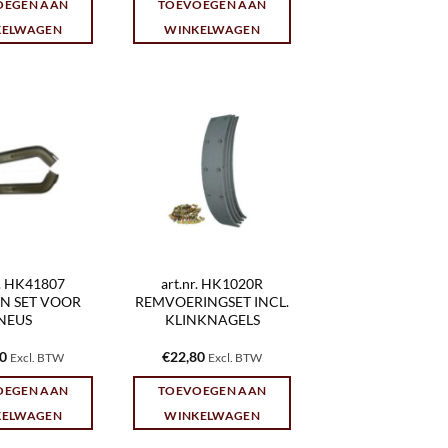
OEGEN AAN
TOEVOEGEN AAN
KELWAGEN
WINKELWAGEN
r. HK41807
art.nr. HK1020R
N SET VOOR
REMVOERINGSET INCL.
NEUS
KLINKNAGELS
30
€
22,80
Excl. BTW
Excl. BTW
OEGEN AAN
TOEVOEGEN AAN
KELWAGEN
WINKELWAGEN