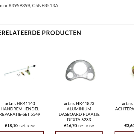
m nr 83959398, C5NE8513A
ERELATEERDE PRODUCTEN
art.nr. HK41140
art.nr. HK41823
art.n
HANDREMHENDEL
ALUMINIUM
ACHTERW
REPARATIE-SET 5349
DASBOARD PLAATJE
DEXTA 6233
€
18,10
€
16,70
€
3,6
Excl. BTW
Excl. BTW