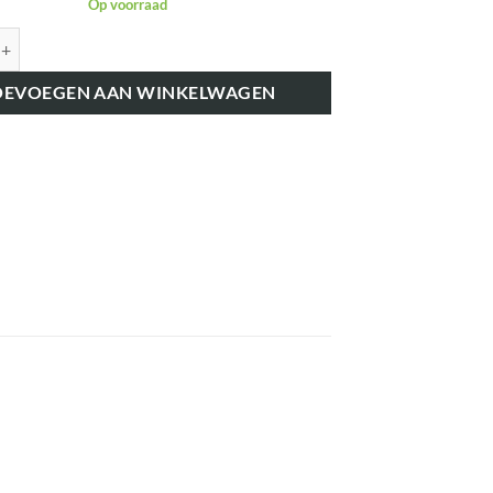
Op voorraad
K1398 WATERPOMP PAKKING aantal
OEVOEGEN AAN WINKELWAGEN