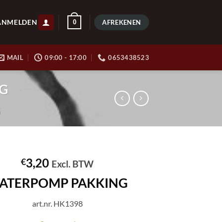
ANMELDEN
0
AFREKENEN
MAIL
09:00 - 17:00
0653438523
NG
G
3,20
€
Excl. BTW
ATERPOMP PAKKING
art.nr. HK1398