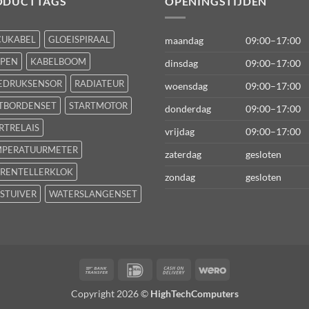
ODUCTTAGS
OPENINGSTIJDEN
CUKABEL
GLOEISPIRAAL
maandag
09:00–17:00
FPEN
KABELBOOM
dinsdag
09:00–17:00
EDRUKSENSOR
RADIATEUR
woensdag
09:00–17:00
TBORDENSET
STARTMOTOR
donderdag
09:00–17:00
RTRELAIS
vrijdag
09:00–17:00
MPERATUURMETER
zaterdag
gesloten
RENTELLERKLOK
zondag
gesloten
STUIVER
WATERSLANGENSET
Bank
IDeal
Cash
Wero
Transfer
On
Copyright 2026 ©
HighTechComputers
Delivery