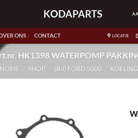
KODAPARTS
A
OVER ONS
CONTACT
LOCATIE
rt.nr. HK1398 WATERPOMP PAKKI
HOME
/
SHOP
/
(B4) FORD 5000
/
KOELIN
W