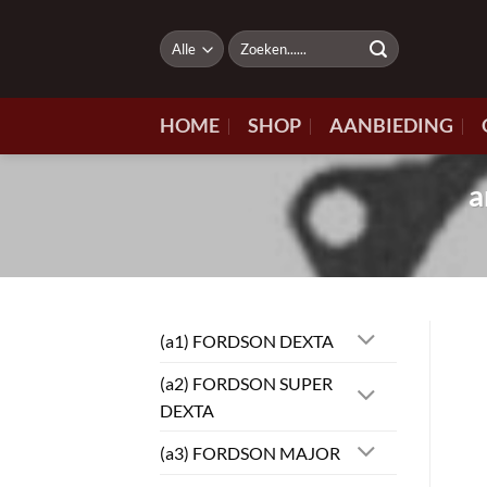
Ga
naar
Zoeken
naar:
inhoud
HOME
SHOP
AANBIEDING
a
(a1) FORDSON DEXTA
(a2) FORDSON SUPER
DEXTA
(a3) FORDSON MAJOR