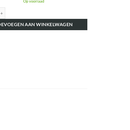
Op voorraad
K41228 RADIATORDOP 64499 aantal
OEVOEGEN AAN WINKELWAGEN