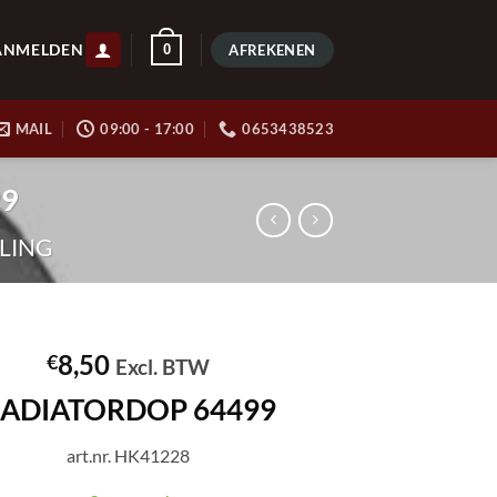
ANMELDEN
0
AFREKENEN
MAIL
09:00 - 17:00
0653438523
99
LING
8,50
€
Excl. BTW
ADIATORDOP 64499
art.nr. HK41228