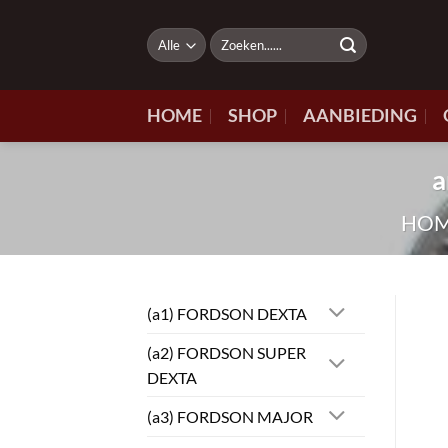
Ga
naar
Zoeken
naar:
inhoud
HOME
SHOP
AANBIEDING
a
HO
(a1) FORDSON DEXTA
(a2) FORDSON SUPER
DEXTA
(a3) FORDSON MAJOR