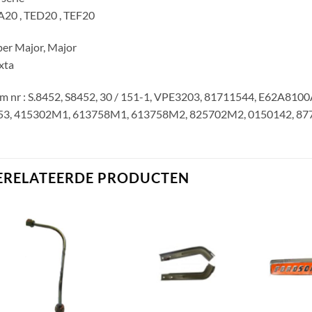
A20 , TED20 , TEF20
er Major, Major
xta
m nr : S.8452, S8452, 30 / 151-1, VPE3203, 81711544, E62A81
53, 415302M1, 613758M1, 613758M2, 825702M2, 0150142, 87
ERELATEERDE PRODUCTEN