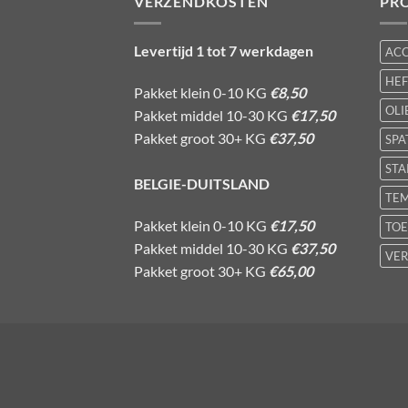
VERZENDKOSTEN
PR
Levertijd 1 tot 7 werkdagen
AC
HE
Pakket klein 0-10 KG
€8,50
OLI
Pakket middel 10-30 KG
€17,50
Pakket groot 30+ KG
€37,50
SPA
STA
BELGIE-DUITSLAND
TE
Pakket klein 0-10 KG
€17,50
TOE
Pakket middel 10-30 KG
€37,50
VER
Pakket groot 30+ KG
€65,00