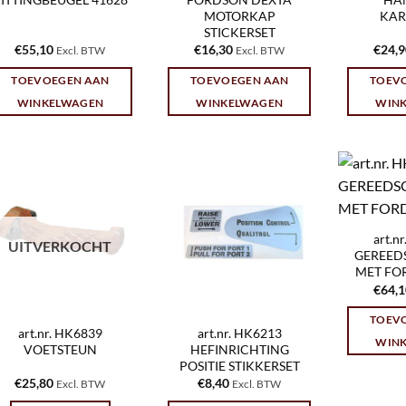
MOTORKAP
KAR
STICKERSET
€
55,10
€
16,30
€
24,
Excl. BTW
Excl. BTW
TOEVOEGEN AAN
TOEVOEGEN AAN
TOEV
WINKELWAGEN
WINKELWAGEN
WIN
art.n
UITVERKOCHT
GEREED
MET FO
€
64,
TOEV
art.nr. HK6839
art.nr. HK6213
WIN
VOETSTEUN
HEFINRICHTING
POSITIE STIKKERSET
€
25,80
€
8,40
Excl. BTW
Excl. BTW