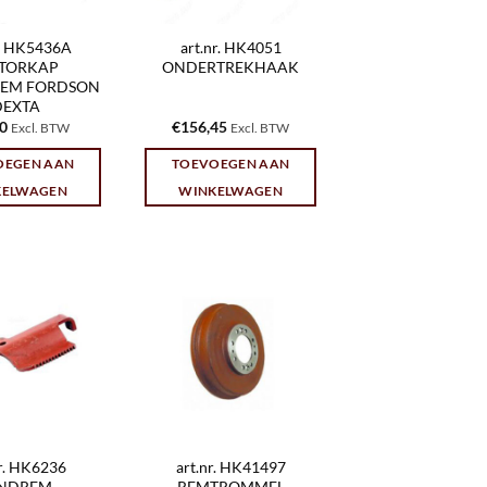
r. HK5436A
art.nr. HK4051
TORKAP
ONDERTREKHAAK
EEM FORDSON
DEXTA
30
€
156,45
Excl. BTW
Excl. BTW
OEGEN AAN
TOEVOEGEN AAN
KELWAGEN
WINKELWAGEN
nr. HK6236
art.nr. HK41497
NDREM-
REMTROMMEL