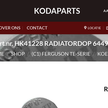
KODAPARTS
A
OVER ONS
CONTACT
LOCATIE
rt.nr. HK41228 RADIATORDOP 644
ME
/
SHOP
/
(C1) FERGUSON TE-SERIE
/
KOE
R