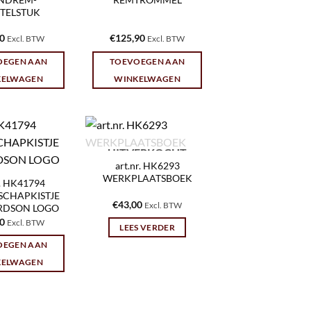
TELSTUK
90
€
125,90
Excl. BTW
Excl. BTW
OEGEN AAN
TOEVOEGEN AAN
KELWAGEN
WINKELWAGEN
UITVERKOCHT
art.nr. HK6293
WERKPLAATSBOEK
r. HK41794
SCHAPKISTJE
€
43,00
Excl. BTW
RDSON LOGO
10
Excl. BTW
LEES VERDER
OEGEN AAN
KELWAGEN