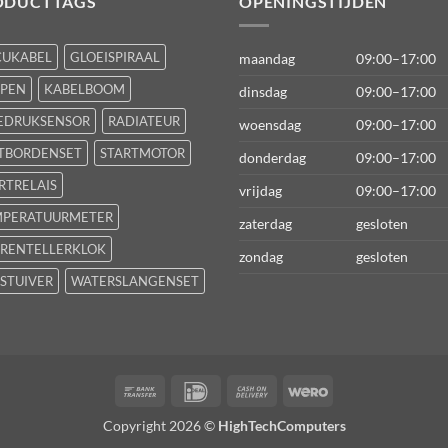
ODUCTTAGS
OPENINGSTIJDEN
CUKABEL
GLOEISPIRAAL
maandag
09:00–17:00
FPEN
KABELBOOM
dinsdag
09:00–17:00
EDRUKSENSOR
RADIATEUR
woensdag
09:00–17:00
TBORDENSET
STARTMOTOR
donderdag
09:00–17:00
RTRELAIS
vrijdag
09:00–17:00
MPERATUURMETER
zaterdag
gesloten
RENTELLERKLOK
zondag
gesloten
STUIVER
WATERSLANGENSET
Bank
IDeal
Cash
Wero
Transfer
On
Copyright 2026 ©
HighTechComputers
Delivery