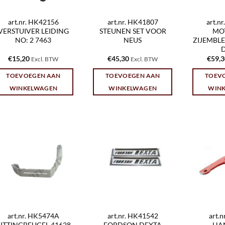
art.nr. HK42156
art.nr. HK41807
art.n
VERSTUIVER LEIDING
STEUNEN SET VOOR
MO
NO: 2 7463
NEUS
ZIJEMBL
€
15,20
€
45,30
€
59,
Excl. BTW
Excl. BTW
TOEVOEGEN AAN
TOEVOEGEN AAN
TOEV
WINKELWAGEN
WINKELWAGEN
WIN
art.nr. HK5474A
art.nr. HK41542
art.
ITTINGBEUGEL 41628
FORDSON DEXTA
HA