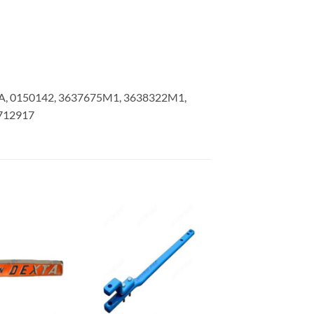
00A, 0150142, 3637675M1, 3638322M1,
712917