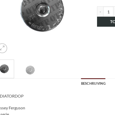
art.nr. H
T
BESCHRIJVING
DIATORDOP
ssey Ferguson
serie