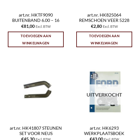
art.nr. HKTF9090
art.nr. HK825064
BUITENBAND 6.00 – 16
REMSCHOEN VEER 5228
€
81,00
€
2,80
Excl. BTW
Excl. BTW
TOEVOEGEN AAN
TOEVOEGEN AAN
WINKELWAGEN
WINKELWAGEN
UITVERKOCHT
art.nr. HK41807 STEUNEN
art.nr. HK6293
SET VOOR NEUS
WERKPLAATSBOEK
€
45,30
€
43,00
Excl. BTW
Excl. BTW