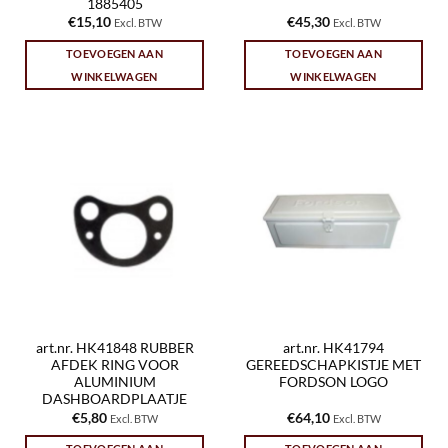
1885405
€
15,10
€
45,30
Excl. BTW
Excl. BTW
TOEVOEGEN AAN
TOEVOEGEN AAN
WINKELWAGEN
WINKELWAGEN
art.nr. HK41848 RUBBER
art.nr. HK41794
AFDEK RING VOOR
GEREEDSCHAPKISTJE MET
ALUMINIUM
FORDSON LOGO
DASHBOARDPLAATJE
€
5,80
€
64,10
Excl. BTW
Excl. BTW