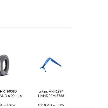
r. HKTF9090
art.nr. HK41994
ND 6.00 – 16
HANDREM 5768
00
€
118,90
Excl. BTW
Excl. BTW