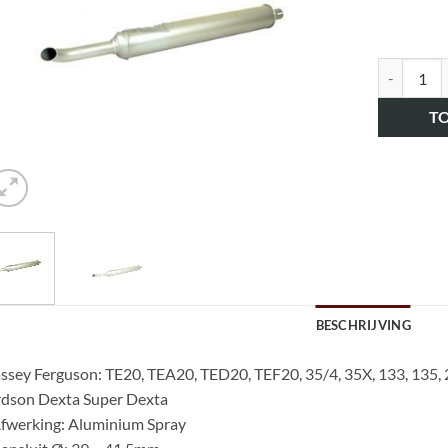
art.nr. H
T
BESCHRIJVING
sey Ferguson: TE20, TEA20, TED20, TEF20, 35/4, 35X, 133, 135,
rdson Dexta Super Dexta
fwerking: Aluminium Spray