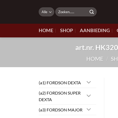
Ga
naar
Zoeken
naar:
inhoud
HOME
SHOP
AANBIEDING
art.nr. HK
HOME
/
S
(a1) FORDSON DEXTA
(a2) FORDSON SUPER
DEXTA
(a3) FORDSON MAJOR