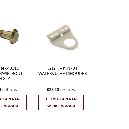
r. HK43012
art.nr. HK41784
RWIELBOUT
WATERVULHALSHOUDER
DEXTA
0
€
28,30
Excl. BTW
Excl. BTW
OEGEN AAN
TOEVOEGEN AAN
KELWAGEN
WINKELWAGEN