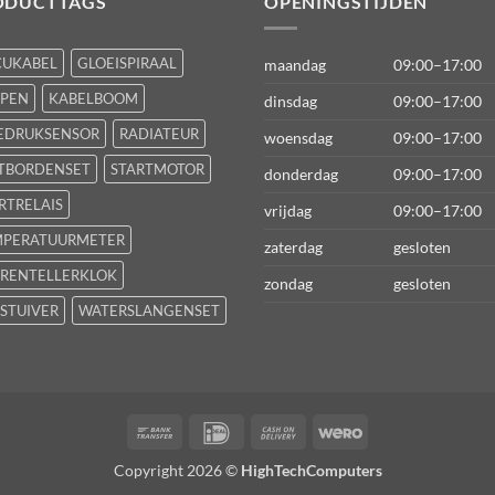
ODUCTTAGS
OPENINGSTIJDEN
CUKABEL
GLOEISPIRAAL
maandag
09:00–17:00
FPEN
KABELBOOM
dinsdag
09:00–17:00
EDRUKSENSOR
RADIATEUR
woensdag
09:00–17:00
TBORDENSET
STARTMOTOR
donderdag
09:00–17:00
RTRELAIS
vrijdag
09:00–17:00
MPERATUURMETER
zaterdag
gesloten
RENTELLERKLOK
zondag
gesloten
STUIVER
WATERSLANGENSET
Bank
IDeal
Cash
Wero
Transfer
On
Copyright 2026 ©
HighTechComputers
Delivery