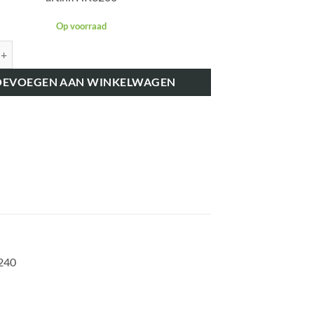
Op voorraad
K3200 UITLAATDEMPER, HORIZONTALE UITVOERING aantal
OEVOEGEN AAN WINKELWAGEN
 240