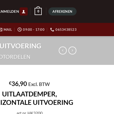
ANMELDEN
0
AFREKENEN
MAIL
09:00 - 17:00
0653438523
 UITVOERING
OTORDELEN
36,90
€
Excl. BTW
UITLAATDEMPER,
IZONTALE UITVOERING
art.nr. HK3200