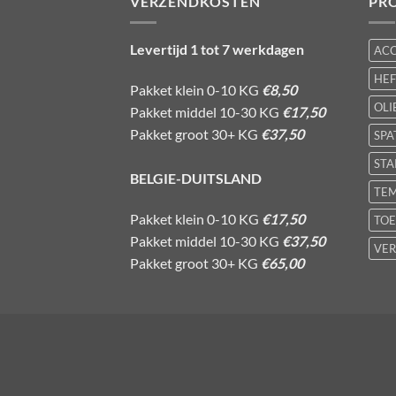
VERZENDKOSTEN
PR
Levertijd 1 tot 7 werkdagen
AC
HE
Pakket klein 0-10 KG
€8,50
OLI
Pakket middel 10-30 KG
€17,50
Pakket groot 30+ KG
€37,50
SPA
STA
BELGIE-DUITSLAND
TE
Pakket klein 0-10 KG
€17,50
TOE
Pakket middel 10-30 KG
€37,50
VER
Pakket groot 30+ KG
€65,00