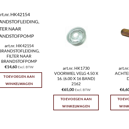
art.nr. HK42154
BRANDSTOFLEIDING,
FILTER NAAR
BRANDSTOFPOMP
€
14,60
Excl. BTW
art.nr. HK1730
art.n
VOORWIEL VELG 4.50 X
ACHTE
TOEVOEGEN AAN
16. (6.00 X 16 BAND)
2162
WINKELWAGEN
€
65,00
€
6,6
Excl. BTW
TOEVOEGEN AAN
TOEV
WINKELWAGEN
WIN