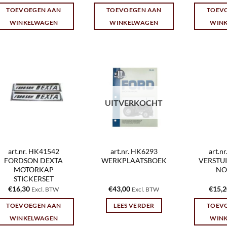
TOEVOEGEN AAN
TOEVOEGEN AAN
TOEV
WINKELWAGEN
WINKELWAGEN
WIN
UITVERKOCHT
art.nr. HK41542
art.nr. HK6293
art.n
FORDSON DEXTA
WERKPLAATSBOEK
VERSTUI
MOTORKAP
NO:
STICKERSET
€
16,30
€
43,00
€
15,
Excl. BTW
Excl. BTW
TOEVOEGEN AAN
LEES VERDER
TOEV
WINKELWAGEN
WIN