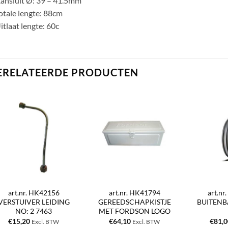
ansluit Ø: 39 – 41.5mm
otale lengte: 88cm
itlaat lengte: 60c
ERELATEERDE PRODUCTEN
art.nr. HK42156
art.nr. HK41794
art.n
VERSTUIVER LEIDING
GEREEDSCHAPKISTJE
BUITENBA
NO: 2 7463
MET FORDSON LOGO
€
15,20
€
64,10
€
81,
Excl. BTW
Excl. BTW