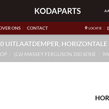
KODAPARTS
A
OVER ONS
CONTACT
LOCATIE
3200 UITLAATDEMPER, HORIZONTALE
HOP
/
(C6) MASSEY FERGUSON 200 SERIE
/
M
HOR