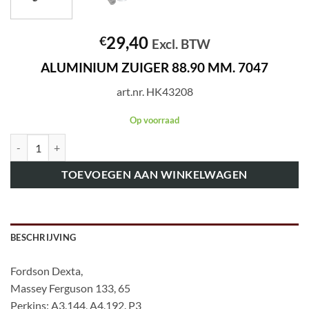
29,40
€
Excl. BTW
ALUMINIUM ZUIGER 88.90 MM. 7047
art.nr. HK43208
Op voorraad
art.nr. HK43208 ALUMINIUM ZUIGER 88.90 MM. 7047 aantal
TOEVOEGEN AAN WINKELWAGEN
BESCHRIJVING
Fordson Dexta,
Massey Ferguson 133, 65
Perkins: A3.144, A4.192. P3