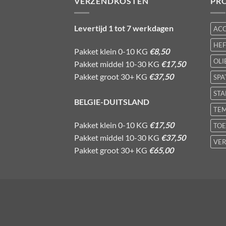
VERZENDKOSTEN
PR
Levertijd 1 tot 7 werkdagen
AC
HE
Pakket klein 0-10 KG
€8,50
OLI
Pakket middel 10-30 KG
€17,50
Pakket groot 30+ KG
€37,50
SPA
STA
BELGIE-DUITSLAND
TE
Pakket klein 0-10 KG
€17,50
TOE
Pakket middel 10-30 KG
€37,50
VER
Pakket groot 30+ KG
€65,00