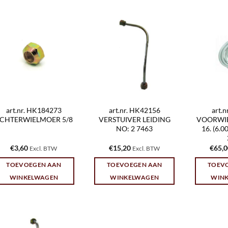
art.nr. HK184273
art.nr. HK42156
art.
CHTERWIELMOER 5/8
VERSTUIVER LEIDING
VOORWIEL
NO: 2 7463
16. (6.
€
3,60
€
15,20
€
65,
Excl. BTW
Excl. BTW
TOEVOEGEN AAN
TOEVOEGEN AAN
TOEV
WINKELWAGEN
WINKELWAGEN
WIN