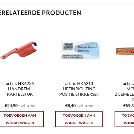
ERELATEERDE PRODUCTEN
art.nr. HK6236
art.nr. HK6213
art.n
HANDREM-
HEFINRICHTING
MO
KARTELSTUK
POSITIE STIKKERSET
ZIJEMBL
€
24,90
€
8,40
€
59,
Excl. BTW
Excl. BTW
TOEVOEGEN AAN
TOEVOEGEN AAN
TOEV
WINKELWAGEN
WINKELWAGEN
WIN