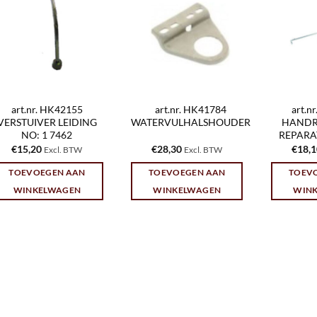
art.nr. HK42155
art.nr. HK41784
art.n
VERSTUIVER LEIDING
WATERVULHALSHOUDER
HANDR
NO: 1 7462
REPARAT
€
15,20
€
28,30
€
18,
Excl. BTW
Excl. BTW
TOEVOEGEN AAN
TOEVOEGEN AAN
TOEV
WINKELWAGEN
WINKELWAGEN
WIN