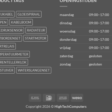
ODUCTTAGS
OPENINGSTIJDEN
CUKABEL
GLOEISPIRAAL
maandag
09:00–17:00
FPEN
KABELBOOM
dinsdag
09:00–17:00
EDRUKSENSOR
RADIATEUR
woensdag
09:00–17:00
TBORDENSET
STARTMOTOR
donderdag
09:00–17:00
RTRELAIS
vrijdag
09:00–17:00
MPERATUURMETER
zaterdag
gesloten
RENTELLERKLOK
zondag
gesloten
STUIVER
WATERSLANGENSET
Bank
IDeal
Cash
Wero
Transfer
On
Copyright 2026 ©
HighTechComputers
Delivery