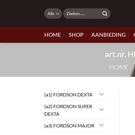
Ga
naar
Zoeken
naar:
inhoud
HOME
SHOP
AANBIEDING
art.nr.
HOME
/
(a1) FORDSON DEXTA
(a2) FORDSON SUPER
DEXTA
(a3) FORDSON MAJOR