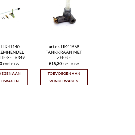
r. HK41140
art.nr. HK41568
EMHENDEL
TANKKRAAN MET
IE-SET 5349
ZEEFJE
10
€
15,30
Excl. BTW
Excl. BTW
OEGEN AAN
TOEVOEGEN AAN
KELWAGEN
WINKELWAGEN