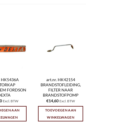
r. HK5436A
art.nr. HK42154
TORKAP
BRANDSTOFLEIDING,
EEM FORDSON
FILTER NAAR
DEXTA
BRANDSTOFPOMP
30
€
14,60
Excl. BTW
Excl. BTW
OEGEN AAN
TOEVOEGEN AAN
KELWAGEN
WINKELWAGEN