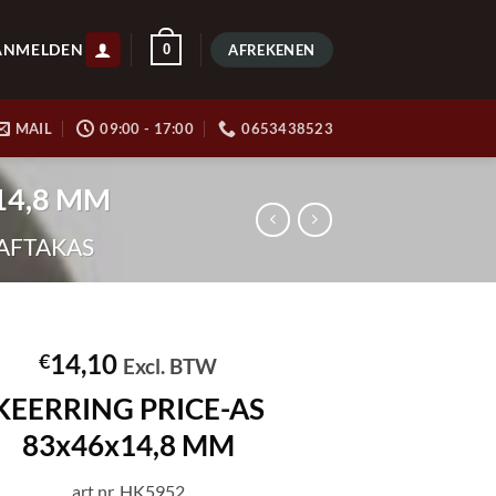
ANMELDEN
0
AFREKENEN
MAIL
09:00 - 17:00
0653438523
x14,8 MM
 AFTAKAS
14,10
€
Excl. BTW
KEERRING PRICE-AS
83x46x14,8 MM
art.nr. HK5952