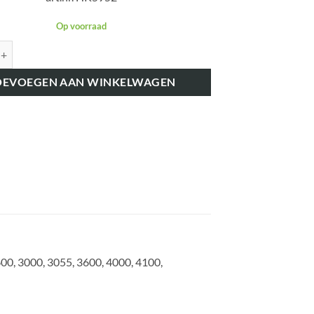
Op voorraad
K5952 KEERRING PRICE-AS 83x46x14,8 MM aantal
OEVOEGEN AAN WINKELWAGEN
00, 3000, 3055, 3600, 4000, 4100,