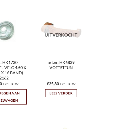
UITVERKOCHT
nr. HK1730
art.nr. HK6839
 VELG 4.50 X
VOETSTEUN
00 X 16 BAND)
2162
00
€
25,80
Excl. BTW
Excl. BTW
OEGEN AAN
LEES VERDER
KELWAGEN