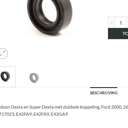
art.nr. H
T
BESCHRIJVING
dson Dexta en Super Dexta met dubbele koppeling, Ford 2000, 26
717023, E42FA9, E42FA9, E42GA9