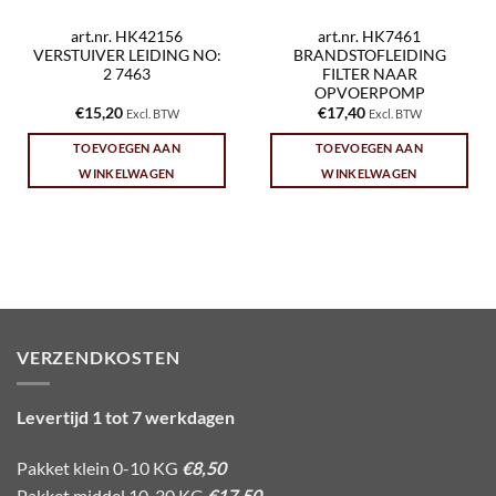
art.nr. HK42156
art.nr. HK7461
VERSTUIVER LEIDING NO:
BRANDSTOFLEIDING
2 7463
FILTER NAAR
OPVOERPOMP
€
15,20
€
17,40
Excl. BTW
Excl. BTW
TOEVOEGEN AAN
TOEVOEGEN AAN
WINKELWAGEN
WINKELWAGEN
VERZENDKOSTEN
Levertijd 1 tot 7 werkdagen
Pakket klein 0-10 KG
€8,50
Pakket middel 10-30 KG
€17,50