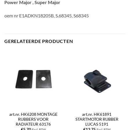
Power Major , Super Major
oem nr E1ADKN18205B, S.68345, S68345
GERELATEERDE PRODUCTEN
art.nr. HK6208 MONTAGE
art.nr. HK61891
RUBBERS VOOR
STARTMOTOR RUBBER
RADIATEUR 63176
LUCAS 5191
€
5,70
€
13,75
Excl. BTW
Excl. BTW