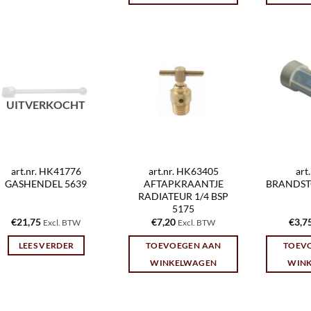
UITVERKOCHT
art.nr. HK41776
art.nr. HK63405
art
GASHENDEL 5639
AFTAPKRAANTJE
BRANDST
RADIATEUR 1/4 BSP
5175
€
21,75
€
7,20
€
3,7
Excl. BTW
Excl. BTW
LEES VERDER
TOEVOEGEN AAN
TOEV
WINKELWAGEN
WIN