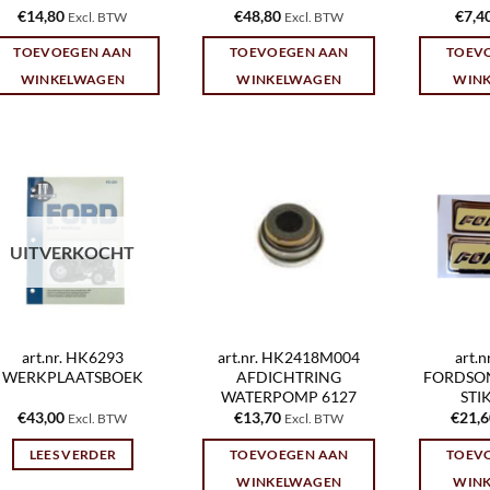
€
14,80
€
48,80
€
7,4
Excl. BTW
Excl. BTW
TOEVOEGEN AAN
TOEVOEGEN AAN
TOEV
WINKELWAGEN
WINKELWAGEN
WIN
UITVERKOCHT
art.nr. HK6293
art.nr. HK2418M004
art.
WERKPLAATSBOEK
AFDICHTRING
FORDSO
WATERPOMP 6127
STI
€
43,00
€
13,70
€
21,
Excl. BTW
Excl. BTW
LEES VERDER
TOEVOEGEN AAN
TOEV
WINKELWAGEN
WIN