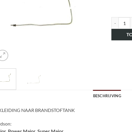
art.nr. H
T
BESCHRIJVING
KLEIDING NAAR BRANDSTOFTANK
rdson:
jor, Power Major, Super Major