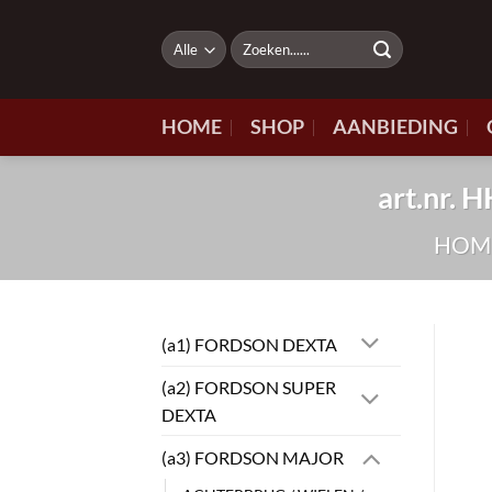
Ga
naar
Zoeken
naar:
inhoud
HOME
SHOP
AANBIEDING
art.nr
HOM
(a1) FORDSON DEXTA
(a2) FORDSON SUPER
DEXTA
(a3) FORDSON MAJOR