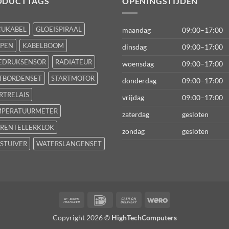
ODUCTTAGS
OPENINGSTIJDEN
CUKABEL
GLOEISPIRAAL
maandag
09:00–17:00
FPEN
KABELBOOM
dinsdag
09:00–17:00
EDRUKSENSOR
RADIATEUR
woensdag
09:00–17:00
TBORDENSET
STARTMOTOR
donderdag
09:00–17:00
RTRELAIS
vrijdag
09:00–17:00
MPERATUURMETER
zaterdag
gesloten
RENTELLERKLOK
zondag
gesloten
STUIVER
WATERSLANGENSET
Bank
IDeal
Cash
Wero
Transfer
On
Copyright 2026 ©
HighTechComputers
Delivery