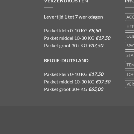
VERZENDKOSTEN
PR
Levertijd 1 tot 7 werkdagen
AC
HE
Pakket klein 0-10 KG
€8,50
OLI
Pakket middel 10-30 KG
€17,50
Pakket groot 30+ KG
€37,50
SPA
STA
BELGIE-DUITSLAND
TE
Pakket klein 0-10 KG
€17,50
TOE
Pakket middel 10-30 KG
€37,50
VER
Pakket groot 30+ KG
€65,00