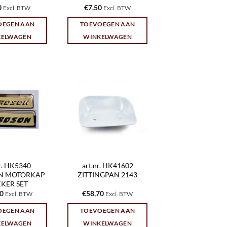
0
€
7,50
Excl. BTW
Excl. BTW
OEGEN AAN
TOEVOEGEN AAN
KELWAGEN
WINKELWAGEN
nr. HK5340
art.nr. HK41602
N MOTORKAP
ZITTINGPAN 2143
KKER SET
60
€
58,70
Excl. BTW
Excl. BTW
OEGEN AAN
TOEVOEGEN AAN
KELWAGEN
WINKELWAGEN