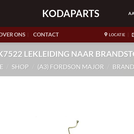
KODAPARTS
A
OVER ONS
CONTACT
LOCATIE
. HK7522 LEKLEIDING NAAR BRANDS
E
/
SHOP
/
(A3) FORDSON MAJOR
/
BRAND