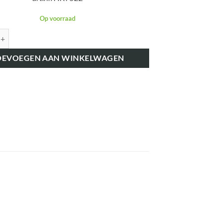
Op voorraad
K7522 LEKLEIDING NAAR BRANDSTOFTANK aantal
OEVOEGEN AAN WINKELWAGEN