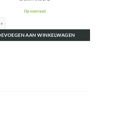
Op voorraad
K5172 VERSNELLINGSPOOK KNOP 51597 aantal
OEVOEGEN AAN WINKELWAGEN