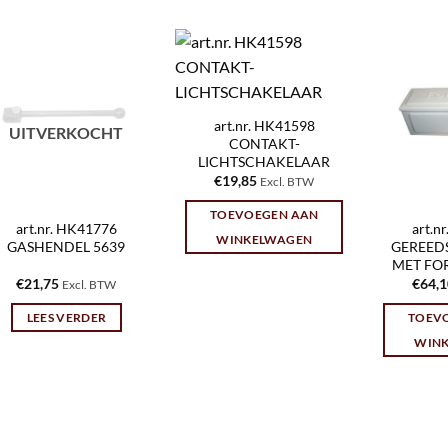
art.nr. HK41598
UITVERKOCHT
CONTAKT-
LICHTSCHAKELAAR
€
19,85
Excl. BTW
TOEVOEGEN AAN
art.nr. HK41776
art.n
WINKELWAGEN
GASHENDEL 5639
GEREED
MET FO
€
21,75
€
64,
Excl. BTW
LEES VERDER
TOEV
WIN