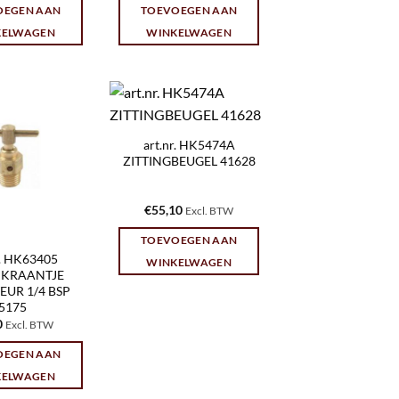
OEGEN AAN
TOEVOEGEN AAN
KELWAGEN
WINKELWAGEN
art.nr. HK5474A
ZITTINGBEUGEL 41628
€
55,10
Excl. BTW
TOEVOEGEN AAN
r. HK63405
WINKELWAGEN
PKRAANTJE
EUR 1/4 BSP
5175
0
Excl. BTW
OEGEN AAN
KELWAGEN