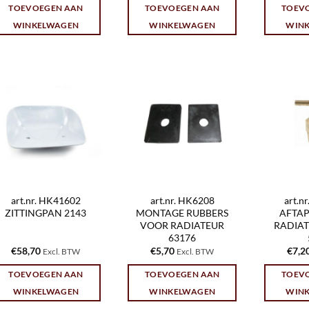
TOEVOEGEN AAN
TOEVOEGEN AAN
TOEV
WINKELWAGEN
WINKELWAGEN
WIN
art.nr. HK41602
art.nr. HK6208
art.n
ZITTINGPAN 2143
MONTAGE RUBBERS
AFTA
VOOR RADIATEUR
RADIAT
63176
€
58,70
€
5,70
€
7,2
Excl. BTW
Excl. BTW
TOEVOEGEN AAN
TOEVOEGEN AAN
TOEV
WINKELWAGEN
WINKELWAGEN
WIN