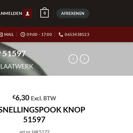
ANMELDEN
0
AFREKENEN
MAIL
09:00 - 17:00
0653438523
 51597
 PLAATWERK
6,30
€
Excl. BTW
SNELLINGSPOOK KNOP
51597
art.nr. HK5172