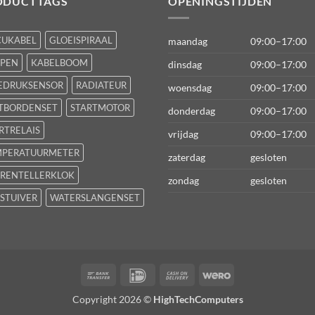
ODUCTTAGS
OPENINGSTIJDEN
CUKABEL
GLOEISPIRAAL
maandag
09:00–17:00
FPEN
KABELBOOM
dinsdag
09:00–17:00
EDRUKSENSOR
RADIATEUR
woensdag
09:00–17:00
TBORDENSET
STARTMOTOR
donderdag
09:00–17:00
RTRELAIS
vrijdag
09:00–17:00
MPERATUURMETER
zaterdag
gesloten
RENTELLERKLOK
zondag
gesloten
STUIVER
WATERSLANGENSET
Bank
IDeal
Cash
Wero
Transfer
On
Copyright 2026 ©
HighTechComputers
Delivery