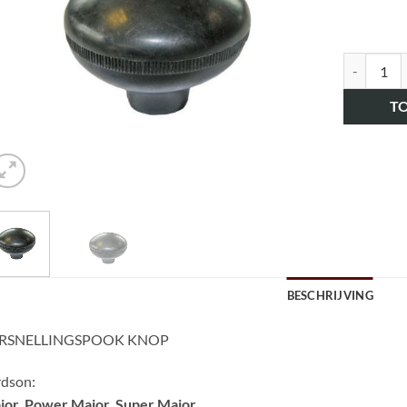
art.nr. H
T
BESCHRIJVING
RSNELLINGSPOOK KNOP
rdson:
jor, Power Major, Super Major