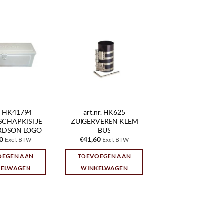
r. HK41794
art.nr. HK625
SCHAPKISTJE
ZUIGERVEREN KLEM
RDSON LOGO
BUS
10
€
41,60
Excl. BTW
Excl. BTW
OEGEN AAN
TOEVOEGEN AAN
KELWAGEN
WINKELWAGEN