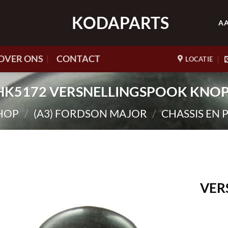
KODAPARTS
A
OVER ONS
CONTACT
LOCATIE
r. HK5172 VERSNELLINGSPOOK KNOP
HOP
/
(A3) FORDSON MAJOR
/
CHASSIS EN
VER