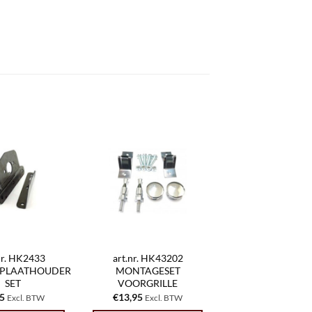
nr. HK2433
art.nr. HK43202
PLAATHOUDER
MONTAGESET
SET
VOORGRILLE
25
€
13,95
Excl. BTW
Excl. BTW