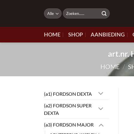
Ga
naar
Zoeken
naar:
inhoud
HOME
SHOP
AANBIEDING
art.n
HOME
/
S
(a1) FORDSON DEXTA
(a2) FORDSON SUPER
DEXTA
(a3) FORDSON MAJOR