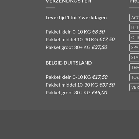
VERZENDKOSTEN
PR
Levertijd 1 tot 7 werkdagen
AC
HE
Pakket klein 0-10 KG
€8,50
OLI
Pakket middel 10-30 KG
€17,50
Pakket groot 30+ KG
€37,50
SPA
STA
BELGIE-DUITSLAND
TE
Pakket klein 0-10 KG
€17,50
TOE
Pakket middel 10-30 KG
€37,50
VER
Pakket groot 30+ KG
€65,00