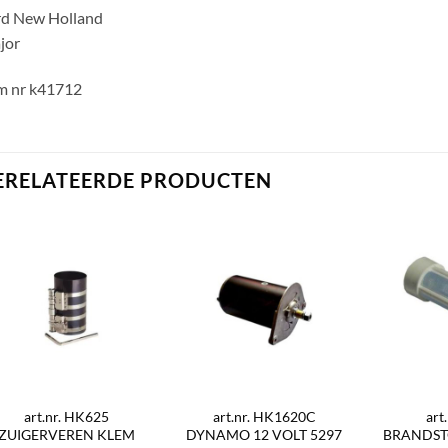
rd New Holland
jor
m nr k41712
ERELATEERDE PRODUCTEN
art.nr. HK625
art.nr. HK1620C
art
ZUIGERVEREN KLEM
DYNAMO 12 VOLT 5297
BRANDST