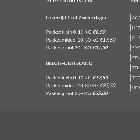
VERZENDKOSTEN
PR
Levertijd 1 tot 7 werkdagen
AC
HE
Pakket klein 0-10 KG
€8,50
OLI
Pakket middel 10-30 KG
€17,50
Pakket groot 30+ KG
€37,50
SPA
STA
BELGIE-DUITSLAND
TE
Pakket klein 0-10 KG
€17,50
TOE
Pakket middel 10-30 KG
€37,50
VER
Pakket groot 30+ KG
€65,00