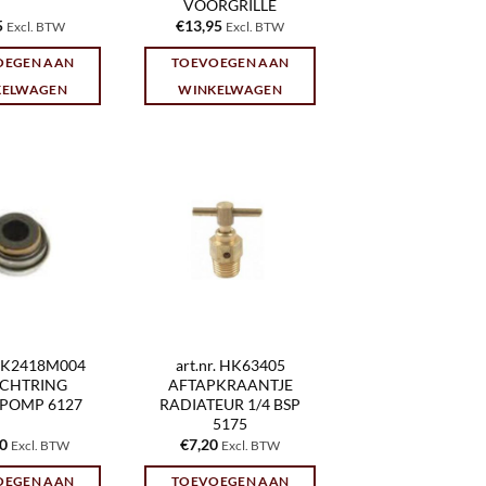
VOORGRILLE
5
€
13,95
Excl. BTW
Excl. BTW
OEGEN AAN
TOEVOEGEN AAN
KELWAGEN
WINKELWAGEN
 HK2418M004
art.nr. HK63405
ICHTRING
AFTAPKRAANTJE
POMP 6127
RADIATEUR 1/4 BSP
5175
70
€
7,20
Excl. BTW
Excl. BTW
OEGEN AAN
TOEVOEGEN AAN