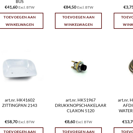
BUS
€
41,60
€
84,50
€
3,7
Excl. BTW
Excl. BTW
TOEVOEGEN AAN
TOEVOEGEN AAN
TOEV
WINKELWAGEN
WINKELWAGEN
WIN
art.nr. HK41602
art.nr. HK51967
art.nr.
ZITTINGPAN 2143
DRUKKNOPSCHAKELAAR
AFD
CLAXON 5120
WATER
€
58,70
€
8,60
€
13,
Excl. BTW
Excl. BTW
TOEVOEGEN AAN
TOEVOEGEN AAN
TOEV