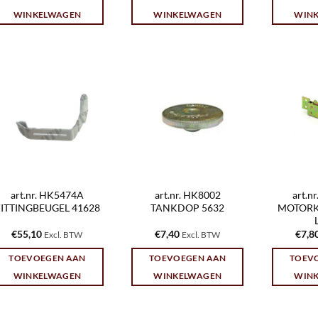
WINKELWAGEN
WINKELWAGEN
WIN
art.nr. HK5474A
art.nr. HK8002
art.n
ITTINGBEUGEL 41628
TANKDOP 5632
MOTORK
€
55,10
€
7,40
€
7,8
Excl. BTW
Excl. BTW
TOEVOEGEN AAN
TOEVOEGEN AAN
TOEV
WINKELWAGEN
WINKELWAGEN
WIN