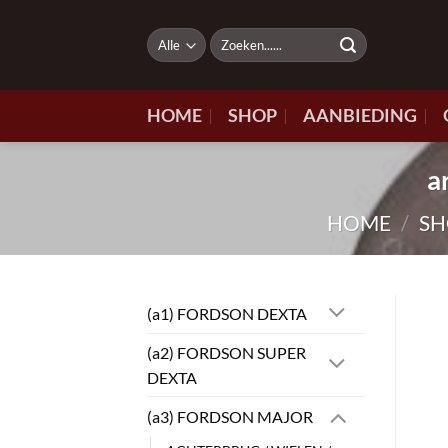
Ga
naar
Zoeken
naar:
inhoud
HOME
SHOP
AANBIEDING
a
HOME
/
SH
(a1) FORDSON DEXTA
(a2) FORDSON SUPER
DEXTA
(a3) FORDSON MAJOR