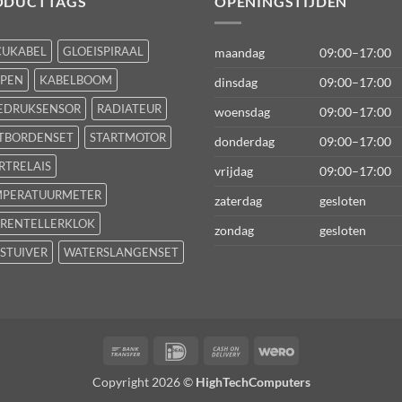
ODUCTTAGS
OPENINGSTIJDEN
CUKABEL
GLOEISPIRAAL
maandag
09:00–17:00
FPEN
KABELBOOM
dinsdag
09:00–17:00
EDRUKSENSOR
RADIATEUR
woensdag
09:00–17:00
TBORDENSET
STARTMOTOR
donderdag
09:00–17:00
RTRELAIS
vrijdag
09:00–17:00
MPERATUURMETER
zaterdag
gesloten
RENTELLERKLOK
zondag
gesloten
STUIVER
WATERSLANGENSET
Bank
IDeal
Cash
Wero
Transfer
On
Copyright 2026 ©
HighTechComputers
Delivery