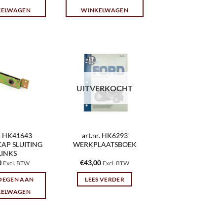
KELWAGEN
WINKELWAGEN
UITVERKOCHT
r. HK41643
art.nr. HK6293
AP SLUITING
WERKPLAATSBOEK
LINKS
0
€
43,00
Excl. BTW
Excl. BTW
OEGEN AAN
LEES VERDER
KELWAGEN