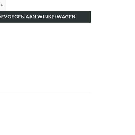
K41712 NIVELLEERBOX-LAGER aantal
OEVOEGEN AAN WINKELWAGEN