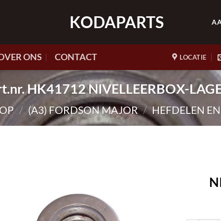
KODAPARTS
A
OVER ONS
CONTACT
LOCATIE
rt.nr. HK41712 NIVELLEERBOX-LAG
OP
/
(A3) FORDSON MAJOR
/
HEFDELEN EN
N