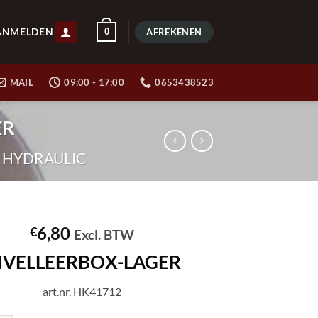
ANMELDEN
0
AFREKENEN
MAIL
09:00 - 17:00
0653438523
ER
 HYDRAULIC
6,80
€
Excl. BTW
IVELLEERBOX-LAGER
art.nr. HK41712