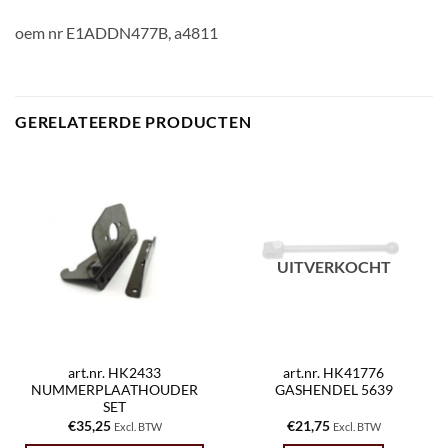
oem nr E1ADDN477B, a4811
GERELATEERDE PRODUCTEN
UITVERKOCHT
art.nr. HK2433
art.nr. HK41776
NUMMERPLAATHOUDER
GASHENDEL 5639
SET
€
35,25
€
21,75
Excl. BTW
Excl. BTW