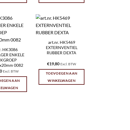
art.nr. HK5469
EXTERNVENTIEL
nr. HK3086
RUBBER DEXTA
GER ENKELE
KGROEP
€
19,80
Excl. BTW
0x20mm 0082
60
Excl. BTW
TOEVOEGEN AAN
OEGEN AAN
WINKELWAGEN
KELWAGEN