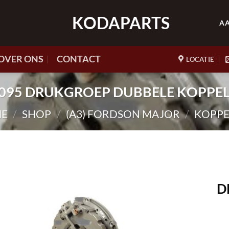
KODAPARTS
A
OVER ONS
CONTACT
LOCATIE
K0095 DRUKGROEP DUBBELE KOPPE
E
/
SHOP
/
(A3) FORDSON MAJOR
/
KOPPE
D