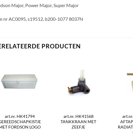
dson Major, Power Major, Super Major
m nr AC0095, s19512, b200-1077 8037N
ERELATEERDE PRODUCTEN
art.nr. HK41794
art.nr. HK41568
art.n
GEREEDSCHAPKISTJE
TANKKRAAN MET
AFTA
MET FORDSON LOGO
ZEEFJE
RADIAT