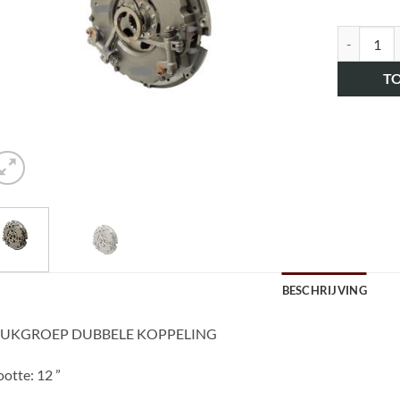
art.nr. H
T
BESCHRIJVING
UKGROEP DUBBELE KOPPELING
otte: 12 ”