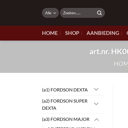
Ga
naar
Zoeken
naar:
inhoud
HOME
SHOP
AANBIEDING
art.nr. H
HOM
(a1) FORDSON DEXTA
(a2) FORDSON SUPER
DEXTA
(a3) FORDSON MAJOR