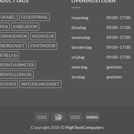
ODUCTTAGS
OPENINGSTIJDEN
CUKABEL
GLOEISPIRAAL
maandag
09:00–17:00
FPEN
KABELBOOM
dinsdag
09:00–17:00
EDRUKSENSOR
RADIATEUR
woensdag
09:00–17:00
TBORDENSET
STARTMOTOR
donderdag
09:00–17:00
RTRELAIS
vrijdag
09:00–17:00
MPERATUURMETER
zaterdag
gesloten
RENTELLERKLOK
zondag
gesloten
STUIVER
WATERSLANGENSET
Bank
IDeal
Cash
Wero
Transfer
On
Copyright 2026 ©
HighTechComputers
Delivery