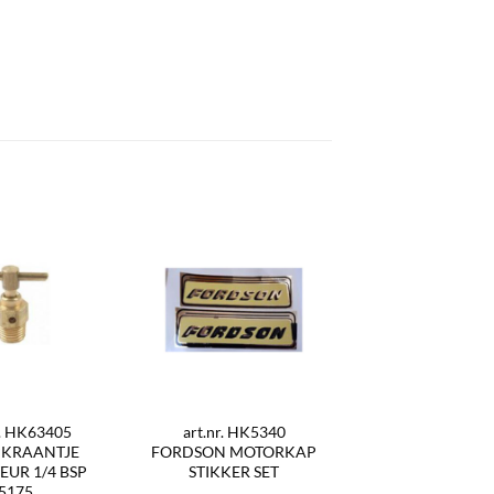
r. HK63405
art.nr. HK5340
PKRAANTJE
FORDSON MOTORKAP
EUR 1/4 BSP
STIKKER SET
5175