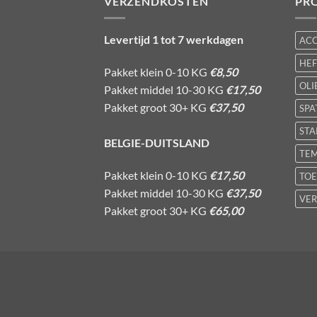
VERZENDKOSTEN
PR
Levertijd 1 tot 7 werkdagen
AC
HE
Pakket klein 0-10 KG
€8,50
OLI
Pakket middel 10-30 KG
€17,50
Pakket groot 30+ KG
€37,50
SPA
STA
BELGIE-DUITSLAND
TE
Pakket klein 0-10 KG
€17,50
TOE
Pakket middel 10-30 KG
€37,50
VER
Pakket groot 30+ KG
€65,00