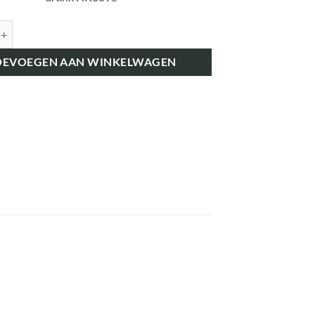
K0095 DRUKGROEP DUBBELE KOPPELING 41668 aantal
OEVOEGEN AAN WINKELWAGEN