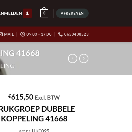
ANMELDEN
0
AFREKENEN
MAIL
09:00 - 17:00
0653438523
LING 41668
LING
615,50
€
Excl. BTW
RUKGROEP DUBBELE
KOPPELING 41668
art.nr. HK0095