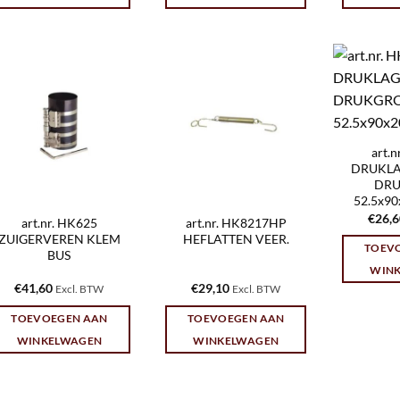
art.
DRUKLA
DRU
52.5x9
€
26,
art.nr. HK625
art.nr. HK8217HP
ZUIGERVEREN KLEM
HEFLATTEN VEER.
TOEV
BUS
WIN
€
41,60
€
29,10
Excl. BTW
Excl. BTW
TOEVOEGEN AAN
TOEVOEGEN AAN
WINKELWAGEN
WINKELWAGEN