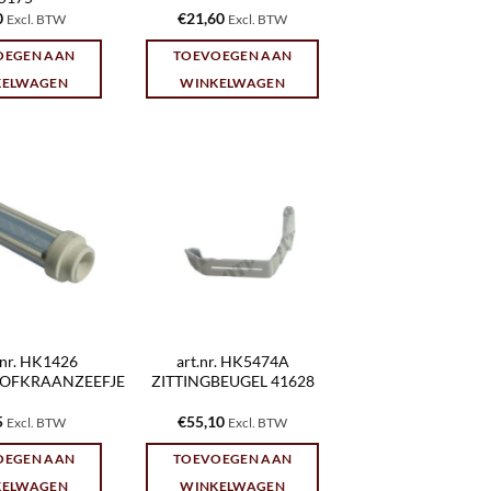
0
€
21,60
Excl. BTW
Excl. BTW
OEGEN AAN
TOEVOEGEN AAN
KELWAGEN
WINKELWAGEN
.nr. HK1426
art.nr. HK5474A
OFKRAANZEEFJE
ZITTINGBEUGEL 41628
5
€
55,10
Excl. BTW
Excl. BTW
OEGEN AAN
TOEVOEGEN AAN
KELWAGEN
WINKELWAGEN