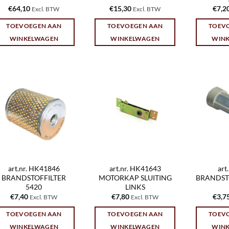
€
64,10
€
15,30
€
7,2
Excl. BTW
Excl. BTW
TOEVOEGEN AAN
TOEVOEGEN AAN
TOEV
WINKELWAGEN
WINKELWAGEN
WIN
art.nr. HK41846
art.nr. HK41643
art
BRANDSTOFFILTER
MOTORKAP SLUITING
BRANDST
5420
LINKS
€
7,40
€
7,80
€
3,7
Excl. BTW
Excl. BTW
TOEVOEGEN AAN
TOEVOEGEN AAN
TOEV
WINKELWAGEN
WINKELWAGEN
WIN