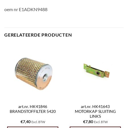
oem nr E1ADKN9488
GERELATEERDE PRODUCTEN
art.nr. HK41846
art.nr. HK41643
BRANDSTOFFILTER 5420
MOTORKAP SLUITING
LINKS
€
7,40
€
7,80
Excl. BTW
Excl. BTW