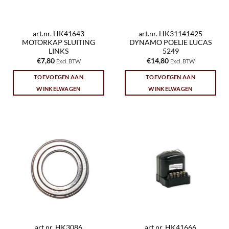
art.nr. HK41643
art.nr. HK31141425
MOTORKAP SLUITING
DYNAMO POELIE LUCAS
LINKS
5249
€
7,80
€
14,80
Excl. BTW
Excl. BTW
TOEVOEGEN AAN
TOEVOEGEN AAN
WINKELWAGEN
WINKELWAGEN
art.nr. HK3086
art.nr. HK41666