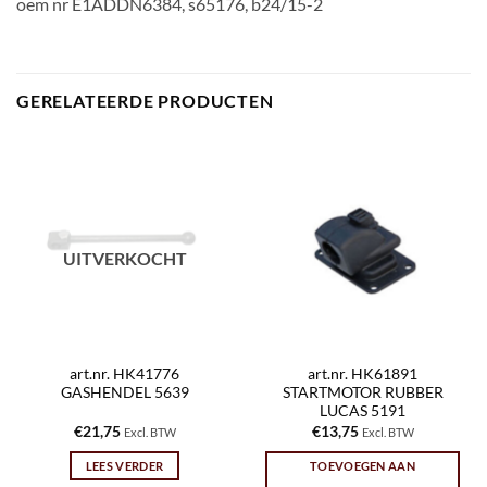
oem nr E1ADDN6384, s65176, b24/15-2
GERELATEERDE PRODUCTEN
UITVERKOCHT
art.nr. HK41776
art.nr. HK61891
GASHENDEL 5639
STARTMOTOR RUBBER
LUCAS 5191
€
21,75
€
13,75
Excl. BTW
Excl. BTW
LEES VERDER
TOEVOEGEN AAN