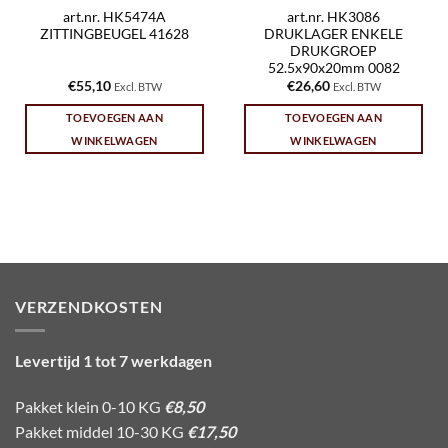
art.nr. HK5474A
art.nr. HK3086
ZITTINGBEUGEL 41628
DRUKLAGER ENKELE
DRUKGROEP
52.5x90x20mm 0082
€
55,10
€
26,60
Excl. BTW
Excl. BTW
TOEVOEGEN AAN
TOEVOEGEN AAN
WINKELWAGEN
WINKELWAGEN
VERZENDKOSTEN
Levertijd 1 tot 7 werkdagen
Pakket klein 0-10 KG
€8,50
Pakket middel 10-30 KG
€17,50