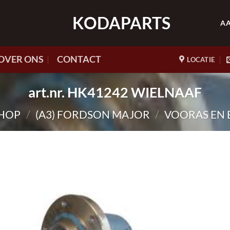
KODAPARTS
A
OVER ONS
CONTACT
LOCATIE
art.nr. HK41242 WIELNAAF
HOP
/
(A3) FORDSON MAJOR
/
VOORAS EN 