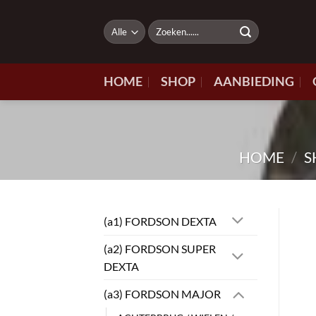
Ga
naar
Zoeken
naar:
inhoud
HOME
SHOP
AANBIEDING
HOME
/
S
(a1) FORDSON DEXTA
(a2) FORDSON SUPER
DEXTA
(a3) FORDSON MAJOR