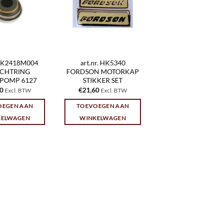
 HK2418M004
art.nr. HK5340
ICHTRING
FORDSON MOTORKAP
POMP 6127
STIKKER SET
70
€
21,60
Excl. BTW
Excl. BTW
OEGEN AAN
TOEVOEGEN AAN
KELWAGEN
WINKELWAGEN