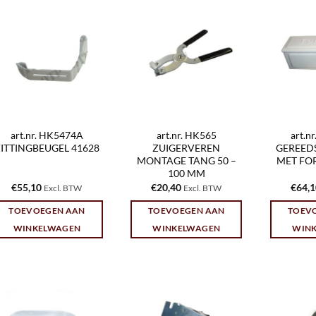
art.nr. HK5474A
art.nr. HK565
art.n
ITTINGBEUGEL 41628
ZUIGERVEREN
GEREED
MONTAGE TANG 50 –
MET FO
100 MM
€
55,10
€
20,40
€
64,
Excl. BTW
Excl. BTW
TOEVOEGEN AAN
TOEVOEGEN AAN
TOEV
WINKELWAGEN
WINKELWAGEN
WIN