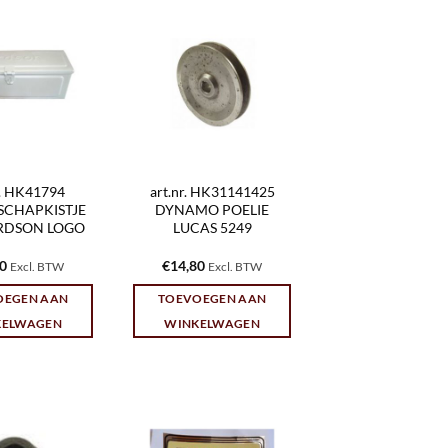
r. HK41794
art.nr. HK31141425
SCHAPKISTJE
DYNAMO POELIE
RDSON LOGO
LUCAS 5249
10
€
14,80
Excl. BTW
Excl. BTW
OEGEN AAN
TOEVOEGEN AAN
KELWAGEN
WINKELWAGEN