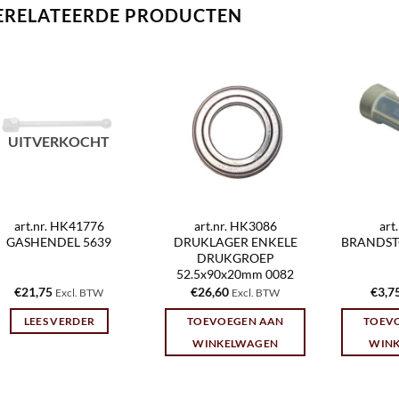
ERELATEERDE PRODUCTEN
UITVERKOCHT
art.nr. HK41776
art.nr. HK3086
art
GASHENDEL 5639
DRUKLAGER ENKELE
BRANDST
DRUKGROEP
52.5x90x20mm 0082
€
21,75
€
26,60
€
3,7
Excl. BTW
Excl. BTW
LEES VERDER
TOEVOEGEN AAN
TOEV
WINKELWAGEN
WIN