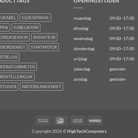
ODUCTTAGS
OPENINGSTIJDEN
CUKABEL
GLOEISPIRAAL
maandag
09:00–17:00
FPEN
KABELBOOM
dinsdag
09:00–17:00
EDRUKSENSOR
RADIATEUR
woensdag
09:00–17:00
TBORDENSET
STARTMOTOR
donderdag
09:00–17:00
RTRELAIS
vrijdag
09:00–17:00
MPERATUURMETER
zaterdag
gesloten
RENTELLERKLOK
zondag
gesloten
STUIVER
WATERSLANGENSET
Bank
IDeal
Cash
Wero
Transfer
On
Copyright 2026 ©
HighTechComputers
Delivery