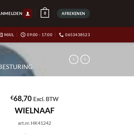
ANMELDEN
0
AFREKENEN
MAIL
09:00 - 17:00
0653438523
BESTURING
68,70
€
Excl. BTW
WIELNAAF
art.nr. HK41242