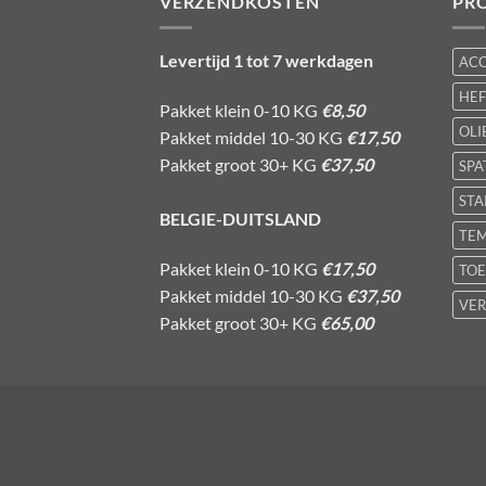
VERZENDKOSTEN
PR
Levertijd 1 tot 7 werkdagen
AC
HE
Pakket klein 0-10 KG
€8,50
OLI
Pakket middel 10-30 KG
€17,50
Pakket groot 30+ KG
€37,50
SPA
STA
BELGIE-DUITSLAND
TE
Pakket klein 0-10 KG
€17,50
TOE
Pakket middel 10-30 KG
€37,50
VER
Pakket groot 30+ KG
€65,00