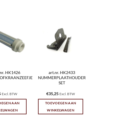
.nr. HK1426
art.nr. HK2433
OFKRAANZEEFJE
NUMMERPLAATHOUDER
SET
5
€
35,25
Excl. BTW
Excl. BTW
OEGEN AAN
TOEVOEGEN AAN
KELWAGEN
WINKELWAGEN