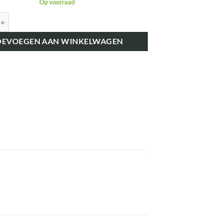
Op voorraad
41242 WIELNAAF aantal
OEVOEGEN AAN WINKELWAGEN