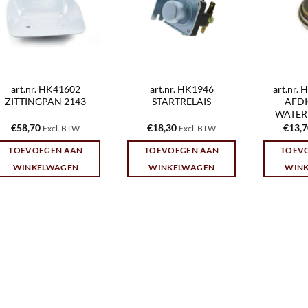
art.nr. HK41602
art.nr. HK1946
art.nr.
ZITTINGPAN 2143
STARTRELAIS
AFD
WATER
€
58,70
€
18,30
€
13,
Excl. BTW
Excl. BTW
TOEVOEGEN AAN
TOEVOEGEN AAN
TOEV
WINKELWAGEN
WINKELWAGEN
WIN