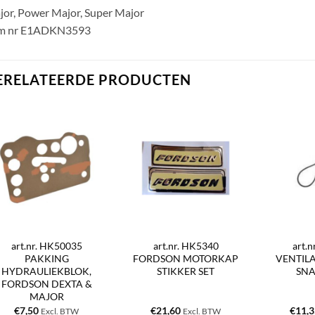
or, Power Major, Super Major
m nr E1ADKN3593
ERELATEERDE PRODUCTEN
art.nr. HK50035
art.nr. HK5340
art.
PAKKING
FORDSON MOTORKAP
VENTILA
HYDRAULIEKBLOK,
STIKKER SET
SNA
FORDSON DEXTA &
MAJOR
€
7,50
€
21,60
€
11,
Excl. BTW
Excl. BTW