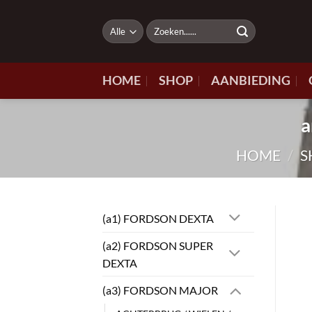
Ga
naar
Zoeken
naar:
inhoud
HOME
SHOP
AANBIEDING
a
HOME
/
S
(a1) FORDSON DEXTA
(a2) FORDSON SUPER
DEXTA
(a3) FORDSON MAJOR