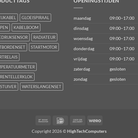
ODUCTTAGS
OPENINGSTIJDEN
CUKABEL
GLOEISPIRAAL
maandag
09:00–17:00
FPEN
KABELBOOM
dinsdag
09:00–17:00
EDRUKSENSOR
RADIATEUR
woensdag
09:00–17:00
TBORDENSET
STARTMOTOR
donderdag
09:00–17:00
RTRELAIS
vrijdag
09:00–17:00
MPERATUURMETER
zaterdag
gesloten
RENTELLERKLOK
zondag
gesloten
STUIVER
WATERSLANGENSET
Bank
IDeal
Cash
Wero
Transfer
On
Copyright 2026 ©
HighTechComputers
Delivery