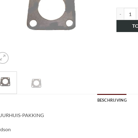
art.nr. H
T
BESCHRIJVING
UURHUIS-PAKKING
rdson