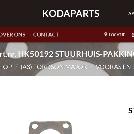
KODAPARTS
A
OVER ONS
CONTACT
LOCATIE
rt.nr. HK50192 STUURHUIS-PAKKI
HOP
/
(A3) FORDSON MAJOR
/
VOORAS EN 
S