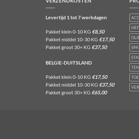
VERZENDKOSTEN
PR
Levertijd 1 tot 7 werkdagen
AC
HE
Pakket klein 0-10 KG
€8,50
OLI
Pakket middel 10-30 KG
€17,50
Pakket groot 30+ KG
€37,50
SPA
STA
BELGIE-DUITSLAND
TE
Pakket klein 0-10 KG
€17,50
TOE
Pakket middel 10-30 KG
€37,50
VER
Pakket groot 30+ KG
€65,00