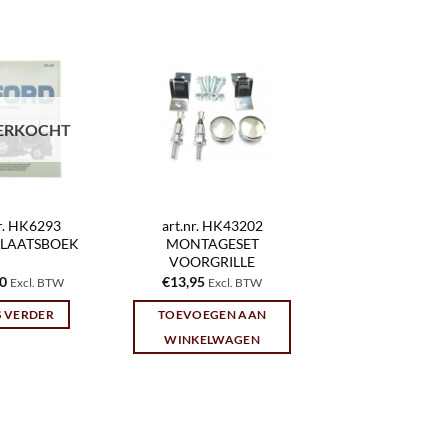
ERKOCHT
nr. HK6293
art.nr. HK43202
LAATSBOEK
MONTAGESET
VOORGRILLE
00
€
13,95
Excl. BTW
Excl. BTW
S VERDER
TOEVOEGEN AAN
WINKELWAGEN