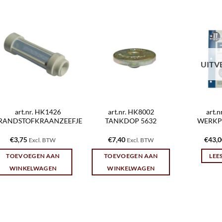
UITV
art.nr. HK1426
art.nr. HK8002
art.
RANDSTOFKRAANZEEFJE
TANKDOP 5632
WERKP
€
3,75
€
7,40
€
43,
Excl. BTW
Excl. BTW
TOEVOEGEN AAN
TOEVOEGEN AAN
LEE
WINKELWAGEN
WINKELWAGEN