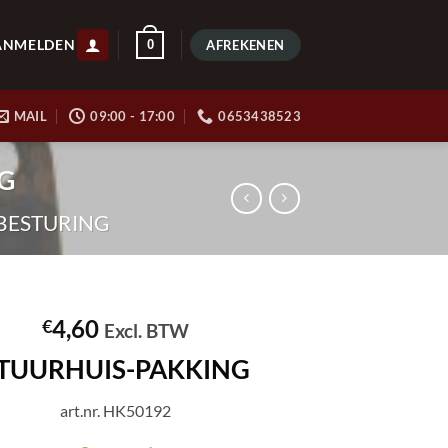
ANMELDEN
0
AFREKENEN
MAIL
09:00 - 17:00
0653438523
NG
BESTURING
4,60
€
Excl. BTW
TUURHUIS-PAKKING
art.nr. HK50192