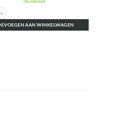
Op voorraad
K50192 STUURHUIS-PAKKING aantal
OEVOEGEN AAN WINKELWAGEN