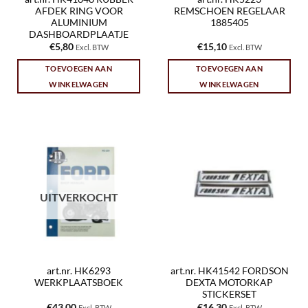
AFDEK RING VOOR
REMSCHOEN REGELAAR
ALUMINIUM
1885405
DASHBOARDPLAATJE
€
5,80
€
15,10
Excl. BTW
Excl. BTW
TOEVOEGEN AAN
TOEVOEGEN AAN
WINKELWAGEN
WINKELWAGEN
UITVERKOCHT
art.nr. HK6293
art.nr. HK41542 FORDSON
WERKPLAATSBOEK
DEXTA MOTORKAP
STICKERSET
€
43,00
€
16,30
Excl. BTW
Excl. BTW