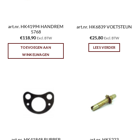
art.nr. HK41994 HANDREM
art.nr. HK6839 VOETSTEUN
5768
€
118,90
€
25,80
Excl. BTW
Excl. BTW
TOEVOEGEN AAN
LEES VERDER
WINKELWAGEN
art.nr. HK41848 RUBBER
art.nr. HK5223