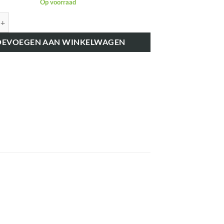
Op voorraad
7536 VERSTUIVER-LEIDING nr 4 aantal
OEVOEGEN AAN WINKELWAGEN