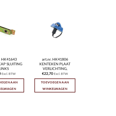
r. HK41643
art.nr. HK41806
AP SLUITING
KENTEKEN PLAAT
LINKS
VERLICHTING,
0
€
22,70
Excl. BTW
Excl. BTW
OEGEN AAN
TOEVOEGEN AAN
KELWAGEN
WINKELWAGEN