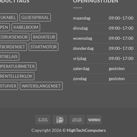
ODUCTTAGS
OPENINGSTIJDEN
CUKABEL
GLOEISPIRAAL
maandag
09:00–17:00
FPEN
KABELBOOM
dinsdag
09:00–17:00
EDRUKSENSOR
RADIATEUR
woensdag
09:00–17:00
TBORDENSET
STARTMOTOR
donderdag
09:00–17:00
RTRELAIS
vrijdag
09:00–17:00
MPERATUURMETER
zaterdag
gesloten
RENTELLERKLOK
zondag
gesloten
STUIVER
WATERSLANGENSET
Bank
IDeal
Cash
Wero
Transfer
On
Copyright 2026 ©
HighTechComputers
Delivery