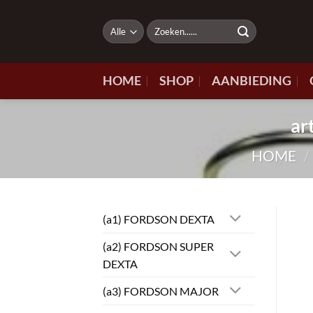
Ga
naar
Zoeken
naar:
inhoud
HOME
SHOP
AANBIEDING
ar
HOME
/
(a1) FORDSON DEXTA
(a2) FORDSON SUPER
DEXTA
(a3) FORDSON MAJOR