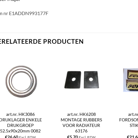
m nr E1ADDN993177F
ERELATEERDE PRODUCTEN
art.nr. HK3086
art.nr. HK6208
art.
DRUKLAGER ENKELE
MONTAGE RUBBERS
FORDSO
DRUKGROEP
VOOR RADIATEUR
STI
52.5x90x20mm 0082
63176
€
26,60
€
5,70
€
21,
Excl. BTW
Excl. BTW