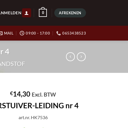
ANMELDEN
0
AFREKENEN
MAIL
09:00 - 17:00
0653438523
r 4
ANDSTOF
14,30
€
Excl. BTW
STUIVER-LEIDING nr 4
art.nr. HK7536