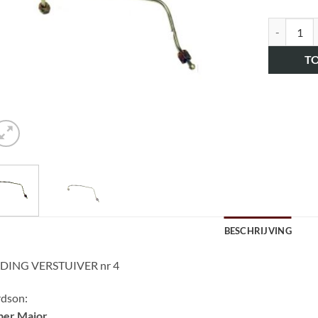
art.nr. HK
T
BESCHRIJVING
IDING VERSTUIVER nr 4
rdson:
per Major