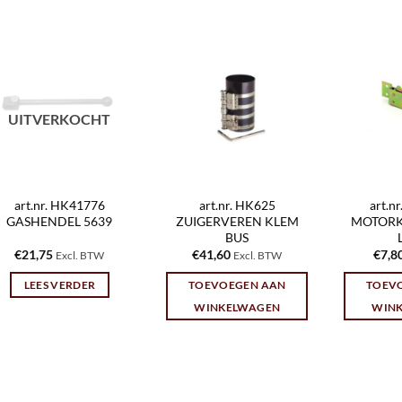
UITVERKOCHT
art.nr. HK41776
art.nr. HK625
art.n
GASHENDEL 5639
ZUIGERVEREN KLEM
MOTORK
BUS
€
21,75
€
41,60
€
7,8
Excl. BTW
Excl. BTW
LEES VERDER
TOEVOEGEN AAN
TOEV
WINKELWAGEN
WIN