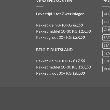
VERZENDKOSTEN
PR
Levertijd 1 tot 7 werkdagen
AC
HE
Pakket klein 0-10 KG
€8,50
OLI
Pakket middel 10-30 KG
€17,50
Pakket groot 30+ KG
€37,50
SPA
STA
BELGIE-DUITSLAND
TE
Pakket klein 0-10 KG
€17,50
TOE
Pakket middel 10-30 KG
€37,50
VER
Pakket groot 30+ KG
€65,00