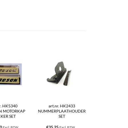
nr. HK5340
art.nr. HK2433
N MOTORKAP
NUMMERPLAATHOUDER
KKER SET
SET
60
€
35,25
Excl. BTW
Excl. BTW