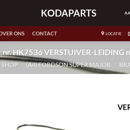
KODAPARTS
A
OVER ONS
CONTACT
LOCATIE
t.nr. HK7536 VERSTUIVER-LEIDING n
SHOP
/
(A4) FORDSON SUPER MAJOR
/
BR
VER