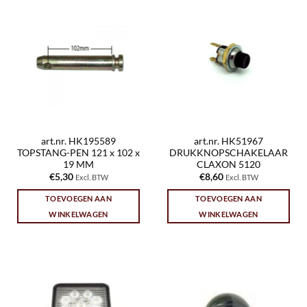
art.nr. HK195589
art.nr. HK51967
TOPSTANG-PEN 121 x 102 x
DRUKKNOPSCHAKELAAR
19 MM
CLAXON 5120
€
5,30
€
8,60
Excl. BTW
Excl. BTW
TOEVOEGEN AAN
TOEVOEGEN AAN
WINKELWAGEN
WINKELWAGEN