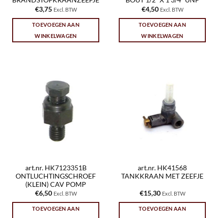
BRANDSTOFKRAANZEEFJE
BOUT 1/2″ X 1 3/4″ UNF
€
3,75
€
4,50
Excl. BTW
Excl. BTW
TOEVOEGEN AAN
TOEVOEGEN AAN
WINKELWAGEN
WINKELWAGEN
art.nr. HK7123351B
art.nr. HK41568
ONTLUCHTINGSCHROEF
TANKKRAAN MET ZEEFJE
(KLEIN) CAV POMP
€
6,50
€
15,30
Excl. BTW
Excl. BTW
TOEVOEGEN AAN
TOEVOEGEN AAN