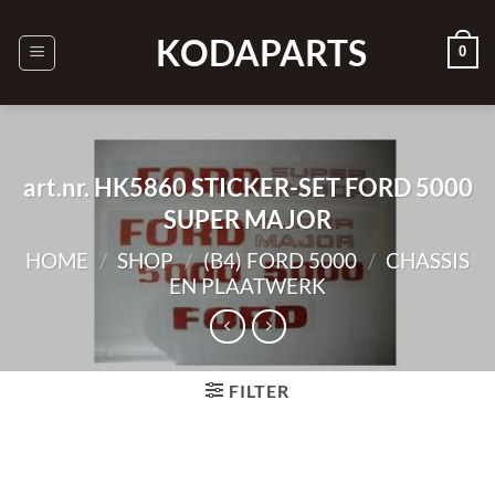
Ga
naar
KODAPARTS
0
inhoud
art.nr. HK5860 STICKER-SET FORD 5000
SUPER MAJOR
HOME
/
SHOP
/
(B4) FORD 5000
/
CHASSIS
EN PLAATWERK
FILTER