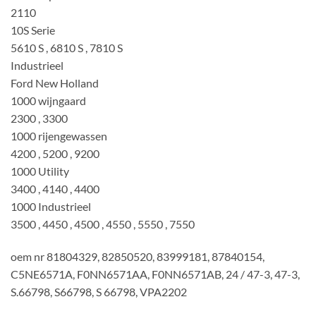
2110
10S Serie
5610 S , 6810 S , 7810 S
Industrieel
Ford New Holland
1000 wijngaard
2300 , 3300
1000 rijengewassen
4200 , 5200 , 9200
1000 Utility
3400 , 4140 , 4400
1000 Industrieel
3500 , 4450 , 4500 , 4550 , 5550 , 7550
oem nr 81804329, 82850520, 83999181, 87840154,
C5NE6571A, F0NN6571AA, F0NN6571AB, 24 / 47-3, 47-3,
S.66798, S66798, S 66798, VPA2202