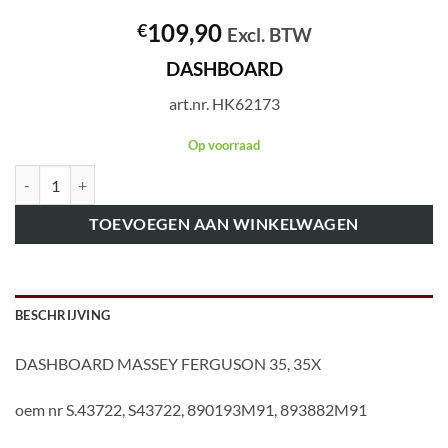
109,90
€
Excl. BTW
DASHBOARD
art.nr. HK62173
Op voorraad
art.nr. HK62173 DASHBOARD aantal
TOEVOEGEN AAN WINKELWAGEN
BESCHRIJVING
DASHBOARD MASSEY FERGUSON 35, 35X
oem nr S.43722, S43722, 890193M91, 893882M91