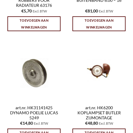
RUBBERS VOOR
BUITENBAND 6.00 – 16
RADIATEUR 63176
€
5,70
€
81,00
Excl. BTW
Excl. BTW
TOEVOEGEN AAN
TOEVOEGEN AAN
WINKELWAGEN
WINKELWAGEN
art.nr. HK31141425
art.nr. HK6200
DYNAMO POELIE LUCAS
KOPLAMPSET BUTLER
5249
ZIJMONTAGE
€
14,80
€
48,80
Excl. BTW
Excl. BTW
TOEVOEGEN AAN
TOEVOEGEN AAN