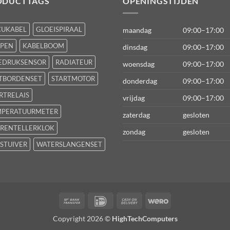
ODUCTTAGS
OPENINGSTIJDEN
CUKABEL
GLOEISPIRAAL
maandag
09:00–17:00
FPEN
KABELBOOM
dinsdag
09:00–17:00
EDRUKSENSOR
RADIATEUR
woensdag
09:00–17:00
TBORDENSET
STARTMOTOR
donderdag
09:00–17:00
RTRELAIS
vrijdag
09:00–17:00
MPERATUURMETER
zaterdag
gesloten
RENTELLERKLOK
zondag
gesloten
STUIVER
WATERSLANGENSET
Bank
IDeal
Cash
Wero
Transfer
On
Copyright 2026 ©
HighTechComputers
Delivery