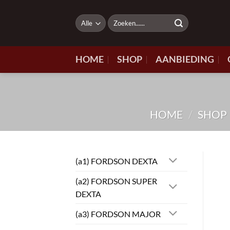
Ga
naar
Zoeken
naar:
inhoud
HOME
SHOP
AANBIEDING
HOME
/
SHOP
(a1) FORDSON DEXTA
(a2) FORDSON SUPER
DEXTA
(a3) FORDSON MAJOR