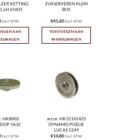
EER KETTING
ZUIGERVEREN KLEM
L LH 61601
BUS
0
€
41,60
Excl. BTW
Excl. BTW
OEGEN AAN
TOEVOEGEN AAN
KELWAGEN
WINKELWAGEN
nr. HK8002
art.nr. HK31141425
DOP 5632
DYNAMO POELIE
LUCAS 5249
0
€
14,80
Excl. BTW
Excl. BTW