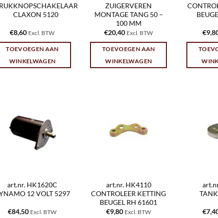
RUKKNOPSCHAKELAAR
ZUIGERVEREN
CONTROL
CLAXON 5120
MONTAGE TANG 50 –
BEUGE
100 MM
€
8,60
€
20,40
€
9,8
Excl. BTW
Excl. BTW
TOEVOEGEN AAN
TOEVOEGEN AAN
TOEV
WINKELWAGEN
WINKELWAGEN
WIN
art.nr. HK1620C
art.nr. HK4110
art.
YNAMO 12 VOLT 5297
CONTROLEER KETTING
TANK
BEUGEL RH 61601
€
84,50
€
9,80
€
7,4
Excl. BTW
Excl. BTW