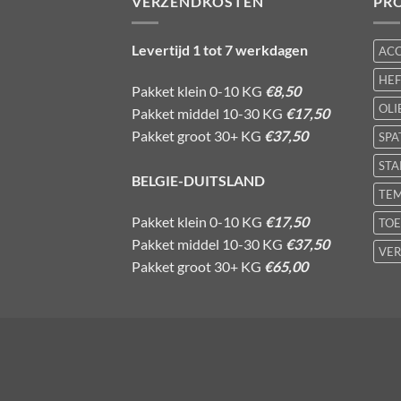
VERZENDKOSTEN
PR
Levertijd 1 tot 7 werkdagen
AC
HE
Pakket klein 0-10 KG
€8,50
OLI
Pakket middel 10-30 KG
€17,50
Pakket groot 30+ KG
€37,50
SPA
STA
BELGIE-DUITSLAND
TE
Pakket klein 0-10 KG
€17,50
TOE
Pakket middel 10-30 KG
€37,50
VER
Pakket groot 30+ KG
€65,00