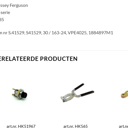
ssey Ferguson
serie
35
m nr S.41529, S41529, 30 / 163-24, VPE4025, 1884897M1
ERELATEERDE PRODUCTEN
art.nr. HK51967
art.nr. HK565
art.