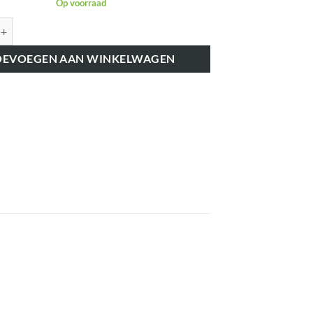
Op voorraad
K826963 LUCHTSLANG aantal
OEVOEGEN AAN WINKELWAGEN