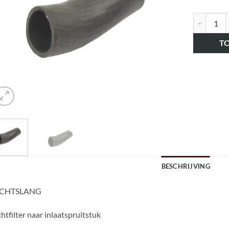
art.nr. H
T
BESCHRIJVING
CHTSLANG
htfilter naar inlaatspruitstuk