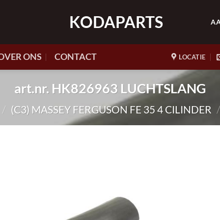
KODAPARTS
A
OVER ONS
CONTACT
LOCATIE
art.nr. HK826963 LUCHTSLANG
/
(C3) MASSEY FERGUSON FE 35 4 CILINDER