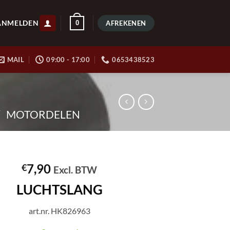
ANMELDEN
0
AFREKENEN
MAIL
09:00 - 17:00
0653438523
/
MOTORDELEN
7,90
€
Excl. BTW
LUCHTSLANG
art.nr. HK826963