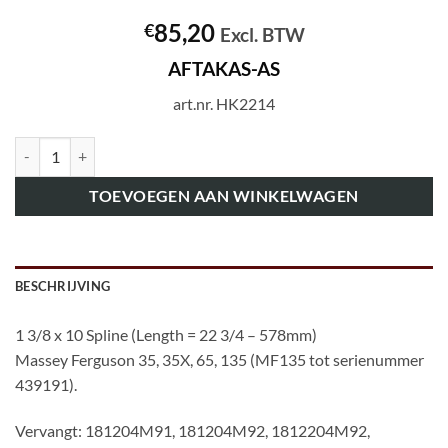
85,20
€
Excl. BTW
AFTAKAS-AS
art.nr. HK2214
art.nr. HK2214 AFTAKAS-AS aantal
TOEVOEGEN AAN WINKELWAGEN
BESCHRIJVING
1 3/8 x 10 Spline (Length = 22 3/4 – 578mm)
Massey Ferguson 35, 35X, 65, 135 (MF135 tot serienummer
439191).
Vervangt: 181204M91, 181204M92, 1812204M92,