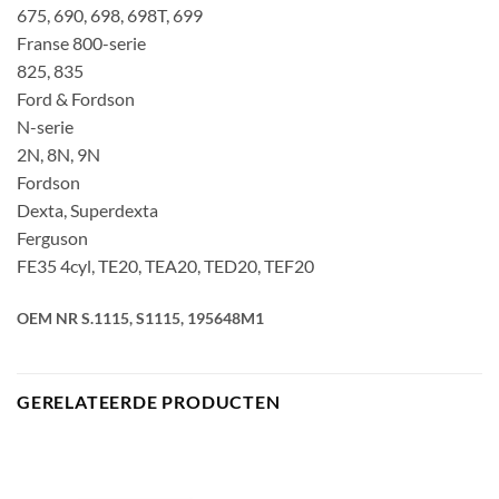
675, 690, 698, 698T, 699
Franse 800-serie
825, 835
Ford & Fordson
N-serie
2N, 8N, 9N
Fordson
Dexta, Superdexta
Ferguson
FE35 4cyl, TE20, TEA20, TED20, TEF20
OEM NR S.1115, S1115, 195648M1
GERELATEERDE PRODUCTEN