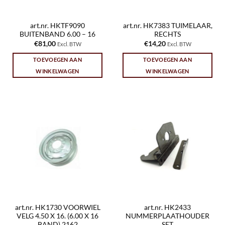
art.nr. HKTF9090
art.nr. HK7383 TUIMELAAR,
BUITENBAND 6.00 – 16
RECHTS
€
81,00
€
14,20
Excl. BTW
Excl. BTW
TOEVOEGEN AAN
TOEVOEGEN AAN
WINKELWAGEN
WINKELWAGEN
art.nr. HK1730 VOORWIEL
art.nr. HK2433
VELG 4.50 X 16. (6.00 X 16
NUMMERPLAATHOUDER
BAND) 2162
SET