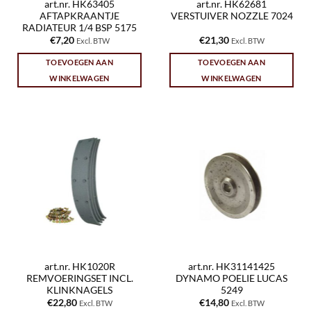
art.nr. HK63405
art.nr. HK62681
AFTAPKRAANTJE
VERSTUIVER NOZZLE 7024
RADIATEUR 1/4 BSP 5175
€
7,20
€
21,30
Excl. BTW
Excl. BTW
TOEVOEGEN AAN
TOEVOEGEN AAN
WINKELWAGEN
WINKELWAGEN
art.nr. HK1020R
art.nr. HK31141425
REMVOERINGSET INCL.
DYNAMO POELIE LUCAS
KLINKNAGELS
5249
€
22,80
€
14,80
Excl. BTW
Excl. BTW