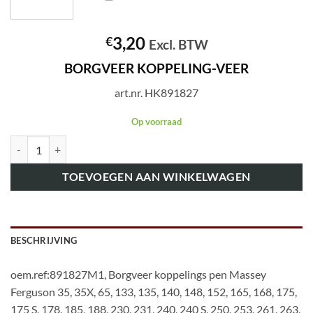
3,20
€
Excl. BTW
BORGVEER KOPPELING-VEER
art.nr. HK891827
Op voorraad
art.nr. HK891827 BORGVEER KOPPELING-VEER aantal
TOEVOEGEN AAN WINKELWAGEN
BESCHRIJVING
oem.ref:891827M1, Borgveer koppelings pen Massey
Ferguson 35, 35X, 65, 133, 135, 140, 148, 152, 165, 168, 175,
175 S, 178, 185, 188, 230, 231, 240, 240 S, 250, 253, 261, 263,