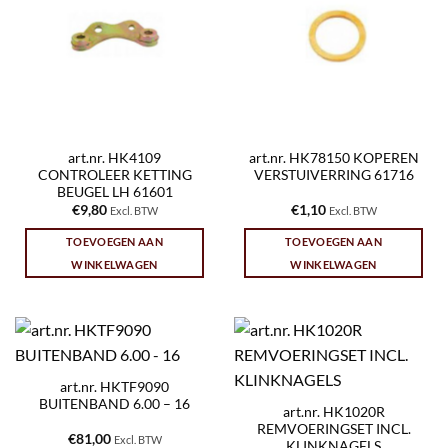
art.nr. HK4109
art.nr. HK78150 KOPEREN
CONTROLEER KETTING
VERSTUIVERRING 61716
BEUGEL LH 61601
€
9,80
€
1,10
Excl. BTW
Excl. BTW
TOEVOEGEN AAN
TOEVOEGEN AAN
WINKELWAGEN
WINKELWAGEN
art.nr. HKTF9090
BUITENBAND 6.00 – 16
art.nr. HK1020R
REMVOERINGSET INCL.
€
81,00
Excl. BTW
KLINKNAGELS