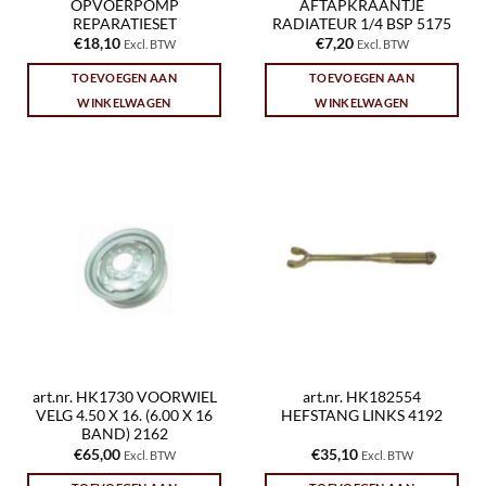
OPVOERPOMP
AFTAPKRAANTJE
REPARATIESET
RADIATEUR 1/4 BSP 5175
€
18,10
€
7,20
Excl. BTW
Excl. BTW
TOEVOEGEN AAN
TOEVOEGEN AAN
WINKELWAGEN
WINKELWAGEN
art.nr. HK1730 VOORWIEL
art.nr. HK182554
VELG 4.50 X 16. (6.00 X 16
HEFSTANG LINKS 4192
BAND) 2162
€
65,00
€
35,10
Excl. BTW
Excl. BTW