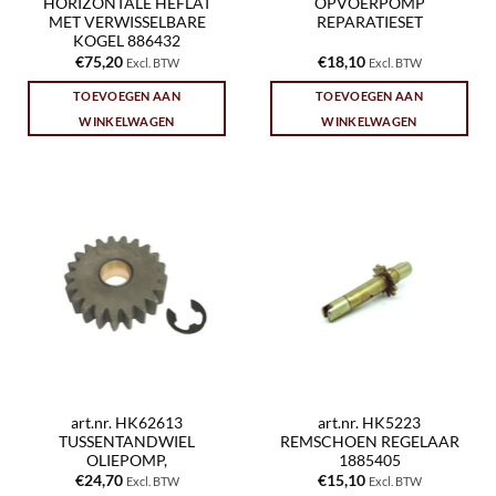
HORIZONTALE HEFLAT
OPVOERPOMP
MET VERWISSELBARE
REPARATIESET
KOGEL 886432
€
75,20
€
18,10
Excl. BTW
Excl. BTW
TOEVOEGEN AAN
TOEVOEGEN AAN
WINKELWAGEN
WINKELWAGEN
art.nr. HK62613
art.nr. HK5223
TUSSENTANDWIEL
REMSCHOEN REGELAAR
OLIEPOMP,
1885405
€
24,70
€
15,10
Excl. BTW
Excl. BTW