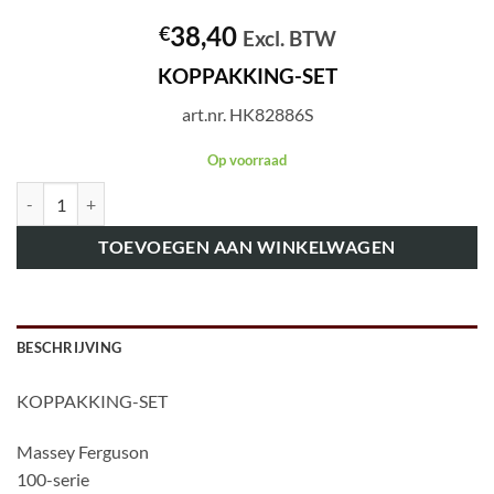
38,40
€
Excl. BTW
KOPPAKKING-SET
art.nr. HK82886S
Op voorraad
art.nr. HK82886S KOPPAKKING-SET aantal
TOEVOEGEN AAN WINKELWAGEN
BESCHRIJVING
KOPPAKKING-SET
Massey Ferguson
100-serie