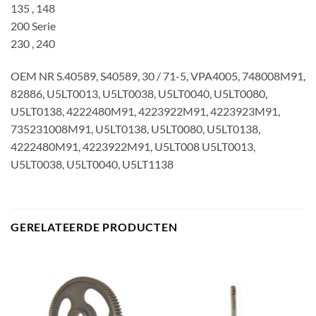
135 , 148
200 Serie
230 , 240
OEM NR S.40589, S40589, 30 / 71-5, VPA4005, 748008M91,
82886, U5LT0013, U5LT0038, U5LT0040, U5LT0080,
U5LT0138, 4222480M91, 4223922M91, 4223923M91,
735231008M91, U5LT0138, U5LT0080, U5LT0138,
4222480M91, 4223922M91, U5LT008 U5LT0013,
U5LT0038, U5LT0040, U5LT1138
GERELATEERDE PRODUCTEN