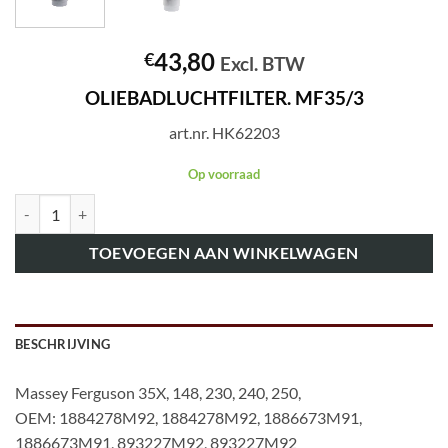
43,80
€
Excl. BTW
OLIEBADLUCHTFILTER. MF35/3
art.nr. HK62203
Op voorraad
art.nr. HK62203 OLIEBADLUCHTFILTER. MF35/3 aantal
TOEVOEGEN AAN WINKELWAGEN
BESCHRIJVING
Massey Ferguson 35X, 148, 230, 240, 250,
OEM: 1884278M92, 1884278M92, 1886673M91,
1886673M91, 893227M92, 893227M92