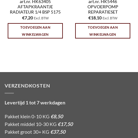
art.nr. HK63405
art.nr. HK5446
AFTAPKRAANTJE
OPVOERPOMP
RADIATEUR 1/4 BSP 5175
REPARATIESET
€
7,20
€
18,10
Excl. BTW
Excl. BTW
TOEVOEGEN AAN
TOEVOEGEN AAN
WINKELWAGEN
WINKELWAGEN
VERZENDKOSTEN
Levertijd 1 tot 7 werkdagen
Pakket klein 0-10 KG
€8,50
Pakket middel 10-30 KG
€17,50
Pakket groot 30+ KG
€37,50