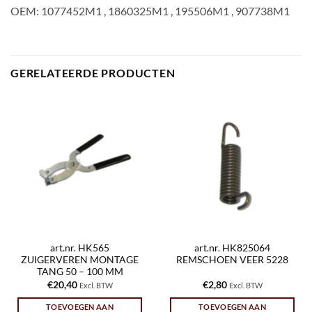
OEM: 1077452M1 , 1860325M1 , 195506M1 , 907738M1
GERELATEERDE PRODUCTEN
art.nr. HK565
art.nr. HK825064
ZUIGERVEREN MONTAGE
REMSCHOEN VEER 5228
TANG 50 – 100 MM
€
20,40
€
2,80
Excl. BTW
Excl. BTW
TOEVOEGEN AAN
TOEVOEGEN AAN