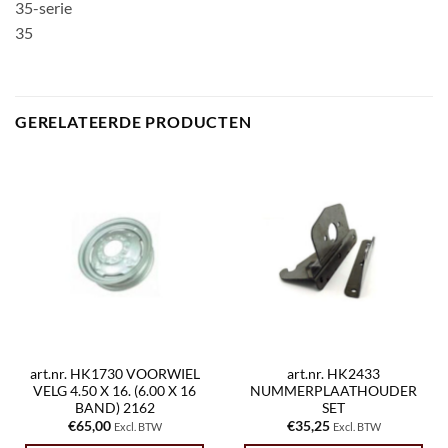
35-serie
35
GERELATEERDE PRODUCTEN
art.nr. HK1730 VOORWIEL
art.nr. HK2433
VELG 4.50 X 16. (6.00 X 16
NUMMERPLAATHOUDER
BAND) 2162
SET
€
65,00
€
35,25
Excl. BTW
Excl. BTW