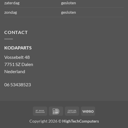
zaterdag
gesloten
zondag
gesloten
CONTACT
KODAPARTS
Vossebelt 48
7751 SZ Dalen
Nederland
06 53438523
Bank
IDeal
Cash
Wero
Transfer
On
Copyright 2026 ©
HighTechComputers
Delivery