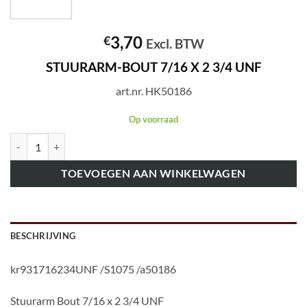
3,70
€
Excl. BTW
STUURARM-BOUT 7/16 X 2 3/4 UNF
art.nr. HK50186
Op voorraad
art.nr. HK50186 STUURARM-BOUT 7/16 X 2 3/4 UNF aantal
TOEVOEGEN AAN WINKELWAGEN
BESCHRIJVING
kr931716234UNF /S1075 /a50186
Stuurarm Bout 7/16 x 2 3/4 UNF