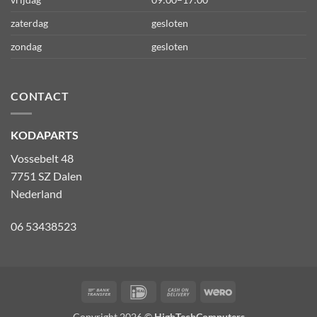
zaterdag
gesloten
zondag
gesloten
CONTACT
KODAPARTS
Vossebelt 48
7751 SZ Dalen
Nederland
06 53438523
Bank
IDeal
Cash
Wero
Transfer
On
Copyright 2026 ©
HighTechComputers