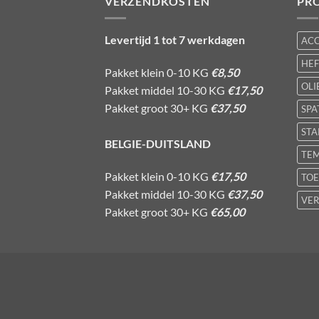
VERZENDKOSTEN
PR
Levertijd 1 tot 7 werkdagen
AC
HE
Pakket klein 0-10 KG
€8,50
OLI
Pakket middel 10-30 KG
€17,50
Pakket groot 30+ KG
€37,50
SPA
STA
BELGIE-DUITSLAND
TE
Pakket klein 0-10 KG
€17,50
TOE
Pakket middel 10-30 KG
€37,50
VER
Pakket groot 30+ KG
€65,00