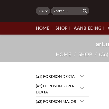
Ga
naar
Zoeken
naar:
inhoud
HOME
SHOP
AANBIEDING
art
HOME
/
SHOP
/
(C6
(a1) FORDSON DEXTA
(a2) FORDSON SUPER
DEXTA
(a3) FORDSON MAJOR