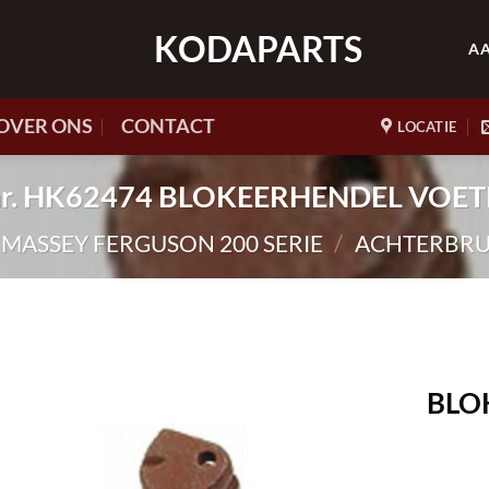
KODAPARTS
A
OVER ONS
CONTACT
LOCATIE
.nr. HK62474 BLOKEERHENDEL VOE
) MASSEY FERGUSON 200 SERIE
/
ACHTERBRUG
BLO