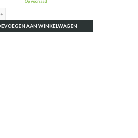
Op voorraad
K62474 BLOKEERHENDEL VOETREM aantal
OEVOEGEN AAN WINKELWAGEN