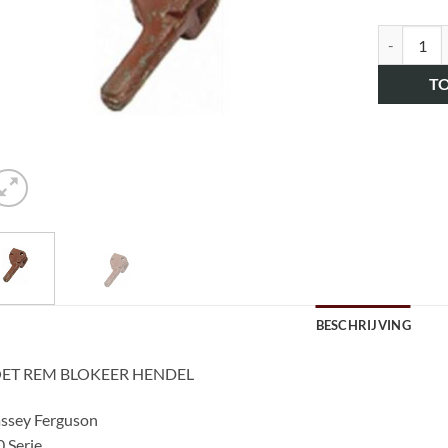
art.nr. H
T
BESCHRIJVING
ET REM BLOKEER HENDEL
ssey Ferguson
 Serie