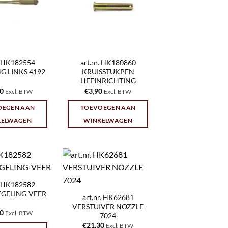
r. HK182554
art.nr. HK180860
G LINKS 4192
KRUISSTUKPEN
HEFINRICHTING
10
€
3,90
Excl. BTW
Excl. BTW
OEGEN AAN
TOEVOEGEN AAN
KELWAGEN
WINKELWAGEN
r. HK182582
EGELING-VEER
art.nr. HK62681
VERSTUIVER NOZZLE
80
Excl. BTW
7024
€
21,30
Excl. BTW