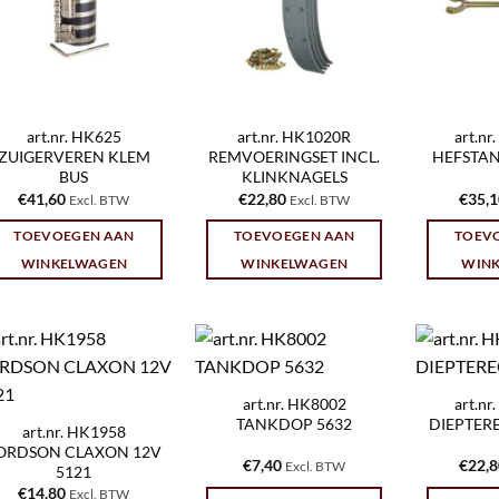
art.nr. HK625
art.nr. HK1020R
art.n
ZUIGERVEREN KLEM
REMVOERINGSET INCL.
HEFSTAN
BUS
KLINKNAGELS
€
41,60
€
22,80
€
35,
Excl. BTW
Excl. BTW
TOEVOEGEN AAN
TOEVOEGEN AAN
TOEV
WINKELWAGEN
WINKELWAGEN
WIN
art.nr. HK8002
art.n
TANKDOP 5632
DIEPTER
art.nr. HK1958
ORDSON CLAXON 12V
€
7,40
€
22,
Excl. BTW
5121
€
14,80
Excl. BTW