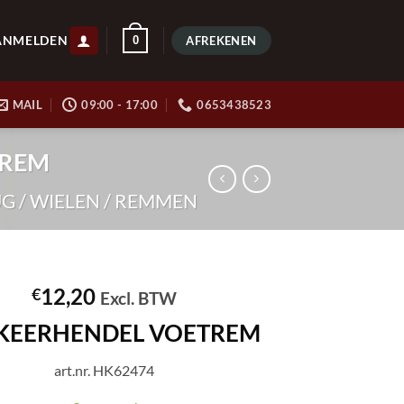
ANMELDEN
0
AFREKENEN
MAIL
09:00 - 17:00
0653438523
TREM
 / WIELEN / REMMEN
12,20
€
Excl. BTW
KEERHENDEL VOETREM
art.nr. HK62474