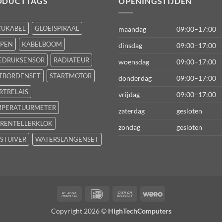
ODUCTTAGS
OPENINGSTIJDEN
CUKABEL
GLOEISPIRAAL
maandag
09:00–17:00
FPEN
KABELBOOM
dinsdag
09:00–17:00
EDRUKSENSOR
RADIATEUR
woensdag
09:00–17:00
TBORDENSET
STARTMOTOR
donderdag
09:00–17:00
RTRELAIS
vrijdag
09:00–17:00
MPERATUURMETER
zaterdag
gesloten
RENTELLERKLOK
zondag
gesloten
STUIVER
WATERSLANGENSET
Bank
IDeal
Cash
Wero
Transfer
On
Copyright 2026 ©
HighTechComputers
Delivery