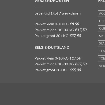
VERZENDKOSTEN
PR
Levertijd 1 tot 7 werkdagen
AC
HE
Pakket klein 0-10 KG
€8,50
OLI
Pakket middel 10-30 KG
€17,50
Pakket groot 30+ KG
€37,50
SPA
STA
BELGIE-DUITSLAND
TE
Pakket klein 0-10 KG
€17,50
TOE
Pakket middel 10-30 KG
€37,50
VER
Pakket groot 30+ KG
€65,00