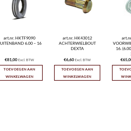
art.nr. HKTF9090
art.nr. HK43012
art.
UITENBAND 6.00 – 16
ACHTERWIELBOUT
VOORWIEL
DEXTA
16. (6.
€
81,00
€
6,60
€
65,
Excl. BTW
Excl. BTW
TOEVOEGEN AAN
TOEVOEGEN AAN
TOEV
WINKELWAGEN
WINKELWAGEN
WIN