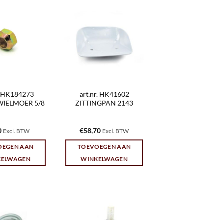
r. HK184273
art.nr. HK41602
IELMOER 5/8
ZITTINGPAN 2143
0
€
58,70
Excl. BTW
Excl. BTW
OEGEN AAN
TOEVOEGEN AAN
KELWAGEN
WINKELWAGEN