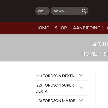
Ga
naar
Zoeken
naar:
inhoud
HOME
SHOP
AANBIEDING
art.
HOME
/
S
(a1) FORDSON DEXTA
(a2) FORDSON SUPER
DEXTA
(a3) FORDSON MAJOR