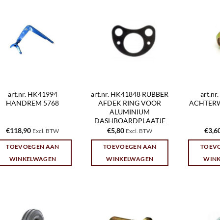
art.nr. HK41994
art.nr. HK41848 RUBBER
art.n
HANDREM 5768
AFDEK RING VOOR
ACHTERW
ALUMINIUM
DASHBOARDPLAATJE
€
118,90
€
5,80
€
3,6
Excl. BTW
Excl. BTW
TOEVOEGEN AAN
TOEVOEGEN AAN
TOEV
WINKELWAGEN
WINKELWAGEN
WIN