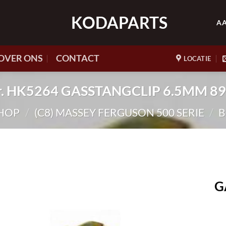
KODAPARTS
A
OVER ONS
CONTACT
LOCATIE
nr. HK5264 GASSTANGCLIP 6.5MM 8
HOP
/
(C8) MASSEY FERGUSON 500 SERIE
/
B
G