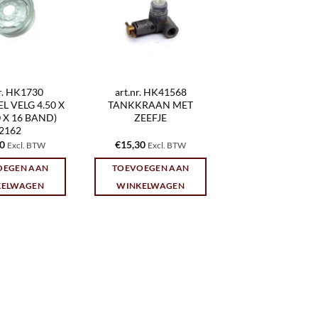
nr. HK1730
art.nr. HK41568
 VELG 4.50 X
TANKKRAAN MET
00 X 16 BAND)
ZEEFJE
2162
00
€
15,30
Excl. BTW
Excl. BTW
OEGEN AAN
TOEVOEGEN AAN
KELWAGEN
WINKELWAGEN