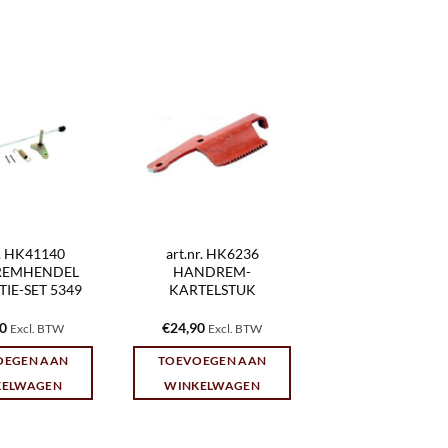
r. HK41140
art.nr. HK6236
EMHENDEL
HANDREM-
IE-SET 5349
KARTELSTUK
10
€
24,90
Excl. BTW
Excl. BTW
OEGEN AAN
TOEVOEGEN AAN
KELWAGEN
WINKELWAGEN