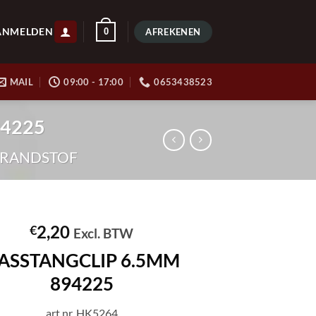
ANMELDEN
0
AFREKENEN
MAIL
09:00 - 17:00
0653438523
94225
RANDSTOF
2,20
€
Excl. BTW
ASSTANGCLIP 6.5MM
894225
art.nr. HK5264