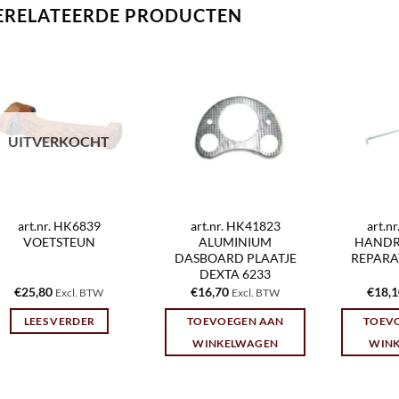
ERELATEERDE PRODUCTEN
UITVERKOCHT
art.nr. HK6839
art.nr. HK41823
art.n
VOETSTEUN
ALUMINIUM
HANDR
DASBOARD PLAATJE
REPARAT
DEXTA 6233
€
25,80
€
16,70
€
18,
Excl. BTW
Excl. BTW
LEES VERDER
TOEVOEGEN AAN
TOEV
WINKELWAGEN
WIN