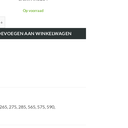
Op voorraad
K5264 GASSTANGCLIP 6.5MM 894225 aantal
OEVOEGEN AAN WINKELWAGEN
265, 275, 285, 565, 575, 590,