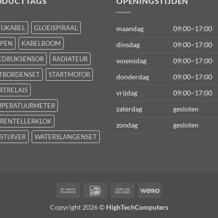
ODUCTTAGS
OPENINGSTIJDEN
CUKABEL
GLOEISPIRAAL
maandag
09:00–17:00
FPEN
KABELBOOM
dinsdag
09:00–17:00
EDRUKSENSOR
RADIATEUR
woensdag
09:00–17:00
TBORDENSET
STARTMOTOR
donderdag
09:00–17:00
RTRELAIS
vrijdag
09:00–17:00
MPERATUURMETER
zaterdag
gesloten
RENTELLERKLOK
zondag
gesloten
STUIVER
WATERSLANGENSET
Bank
IDeal
Cash
Wero
Transfer
On
Copyright 2026 ©
HighTechComputers
Delivery