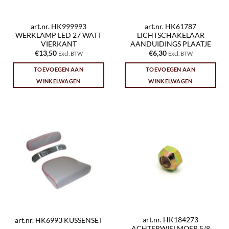
art.nr. HK999993
art.nr. HK61787
WERKLAMP LED 27 WATT
LICHTSCHAKELAAR
VIERKANT
AANDUIDINGS PLAATJE
€
13,50
€
6,30
Excl. BTW
Excl. BTW
TOEVOEGEN AAN
TOEVOEGEN AAN
WINKELWAGEN
WINKELWAGEN
art.nr. HK184273
art.nr. HK6993 KUSSENSET
ACHTERWIELMOER 5/8