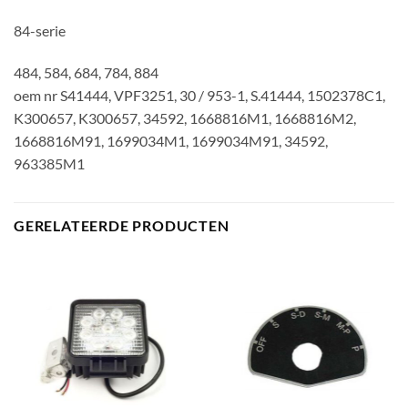
84-serie
484, 584, 684, 784, 884
oem nr S41444, VPF3251, 30 / 953-1, S.41444, 1502378C1,
K300657, K300657, 34592, 1668816M1, 1668816M2,
1668816M91, 1699034M1, 1699034M91, 34592,
963385M1
GERELATEERDE PRODUCTEN