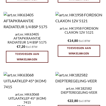
art.nr. HK1958 FORDSON
CLAXON 12V 5121
art.nr. HK63405
AFTAPKRAANTJE
€
14,80
Excl. BTW
RADIATEUR 1/4 BSP 5175
€
7,20
Excl. BTW
TOEVOEGEN AAN
WINKELWAGEN
TOEVOEGEN AAN
WINKELWAGEN
art.nr. HK182582
DIEPTEREGELING-VEER
art.nr. HK63068
UITLAATKLEP 45° (KOM)
€
22,80
Excl. BTW
7415