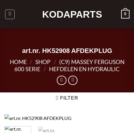
Ga
naar
KODAPARTS
0
inhoud
art.nr. HK52908 AFDEKPLUG
HOME
/
SHOP
/
(C9) MASSEY FERGUSON
600 SERIE
/
HEFDELEN EN HYDRAULIC
FILTER