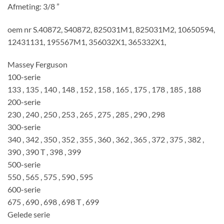
Afmeting: 3/8 ”
oem nr S.40872, S40872, 825031M1, 825031M2, 10650594,
12431131, 195567M1, 356032X1, 365332X1,
Massey Ferguson
100-serie
133 , 135 , 140 , 148 , 152 , 158 , 165 , 175 , 178 , 185 , 188
200-serie
230 , 240 , 250 , 253 , 265 , 275 , 285 , 290 , 298
300-serie
340 , 342 , 350 , 352 , 355 , 360 , 362 , 365 , 372 , 375 , 382 ,
390 , 390 T , 398 , 399
500-serie
550 , 565 , 575 , 590 , 595
600-serie
675 , 690 , 698 , 698 T , 699
Gelede serie