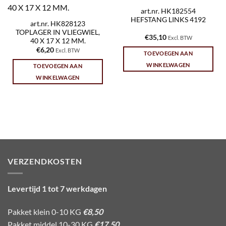
art.nr. HK182554
HEFSTANG LINKS 4192
art.nr. HK828123
TOPLAGER IN VLIEGWIEL,
€
35,10
Excl. BTW
40 X 17 X 12 MM.
€
6,20
Excl. BTW
TOEVOEGEN AAN
WINKELWAGEN
TOEVOEGEN AAN
WINKELWAGEN
VERZENDKOSTEN
Levertijd 1 tot 7 werkdagen
Pakket klein 0-10 KG
€8,50
Pakket middel 10-30 KG
€17,50