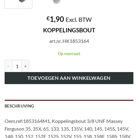
1,90
€
Excl. BTW
KOPPELINGSBOUT
art.nr. HK1853164
Op voorraad
art.nr. HK1853164 KOPPELINGSBOUT 3/8" aantal
TOEVOEGEN AAN WINKELWAGEN
BESCHRIJVING
Oem.ref:1853164M1, Koppelingsbout 3/8 UNF Massey
Ferguson 35, 35X, 65, 133, 135, 135V, 140, 145, 145S, 145V,
148, 150, 152, 152F, 152S, 152V, 155, 158, 158F, 158S, 158V,