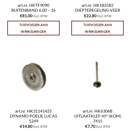
art.nr. HKTF9090
art.nr. HK182582
BUITENBAND 6.00 – 16
DIEPTEREGELING-VEER
€
81,00
€
22,80
Excl. BTW
Excl. BTW
TOEVOEGEN AAN
TOEVOEGEN AAN
WINKELWAGEN
WINKELWAGEN
art.nr. HK31141425
art.nr. HK63068
DYNAMO POELIE LUCAS
UITLAATKLEP 45° (KOM)
5249
7415
€
14,80
€
7,70
Excl. BTW
Excl. BTW