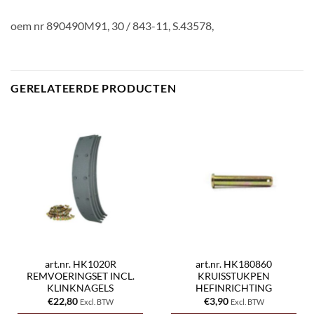
oem nr 890490M91, 30 / 843-11, S.43578,
GERELATEERDE PRODUCTEN
art.nr. HK1020R
art.nr. HK180860
REMVOERINGSET INCL.
KRUISSTUKPEN
KLINKNAGELS
HEFINRICHTING
€
22,80
€
3,90
Excl. BTW
Excl. BTW