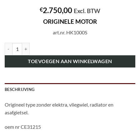
2.750,00
€
Excl. BTW
ORIGINELE MOTOR
art.nr. HK1000S
art.nr. HK1000S ORIGINELE MOTOR aantal
TOEVOEGEN AAN WINKELWAGEN
BESCHRIJVING
Origineel type zonder elektra, vliegwiel, radiator en
asafgietsel.
oem nr CE31215