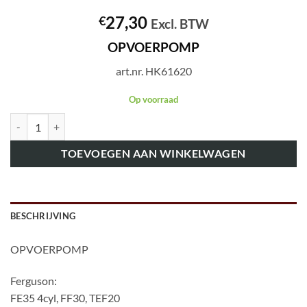
27,30
€
Excl. BTW
OPVOERPOMP
art.nr. HK61620
Op voorraad
art.nr. HK61620 OPVOERPOMP aantal
TOEVOEGEN AAN WINKELWAGEN
BESCHRIJVING
OPVOERPOMP
Ferguson:
FE35 4cyl, FF30, TEF20