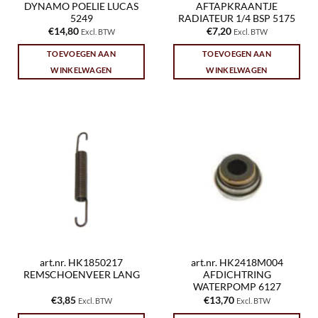
DYNAMO POELIE LUCAS
AFTAPKRAANTJE
5249
RADIATEUR 1/4 BSP 5175
€
14,80
€
7,20
Excl. BTW
Excl. BTW
TOEVOEGEN AAN
TOEVOEGEN AAN
WINKELWAGEN
WINKELWAGEN
art.nr. HK1850217
art.nr. HK2418M004
REMSCHOENVEER LANG
AFDICHTRING
WATERPOMP 6127
€
3,85
€
13,70
Excl. BTW
Excl. BTW